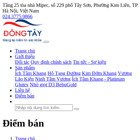
Tầng 25 tòa nhà Mipec, số 229 phố Tây Sơn, Phường Kim Liên, TP
Hà Nội, Việt Nam
024.3775.9866
Trang chủ
Giới thiệu
Đối tác
Quy định chính sách
Tin tức - Sự kiện
Sản phẩm
Ích Tâm Khang
Hộ Tạng Đường
Kim Đởm Khang
Vương
Lão Kiện
Ninh Tâm Vương
Ích Tâm Khang - Platinum
Glutex
Nhỏ giọt D3 BebuGold
Liên hệ
Điểm bán
Điểm bán
Trang chủ