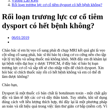
Vương Lão Kiện
Rối loạn trương lực cơ cổ tiêm dysport có hết bệnh không?
Rối loạn trương lực cơ cổ tiêm
dysport có hết bệnh không?
06/01/2019
Chào bác sĩ em bị vẹo cổ sang phải đi chụp MRI kết quả ghi là vẹo
cột sống cổ sang phải, bác sĩ thì bảo bị căng cơ co cứng nên cho tập
vật lý trị liệu và uống thuốc mà không khỏi. Mới đây em đi khám lại
tại bệnh viện đại học y dược TPHCM, ở đây bác sĩ bảo bị loạn
trương lực cơ cổ và sắp tới sẽ cho nhập viện để chích dysport. Xin
hỏi bác sĩ chích thuốc này rồi có hết bệnh không và em có thể đi
làm được không?
Chào bạn,
Dysport là một thuốc có bản chất là botulinum toxin - một chất gây
độc và làm tê liệt các cơ và dây thần kinh. Tuy nhiên, khi sử dụng
đúng cách với liều lượng thích hợp, thì đây lại là một phương pháp
an toàn và rất hiệu quả trong việc làm thư giãn cơ bắp (mềm cơ). Vì