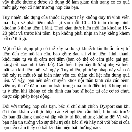
vậy thuốc thường được sử dụng để làm giảm tình trạng co cơ quá
mức gây vẹo cổ như trường hợp của bạn.
Tuy nhiên, tác dụng của thuốc Dysport này không duy trì vĩnh viễn
mà bạn sẽ phải tiêm nhắc lại sau mỗi 10 - 16 tuần (trung bình
khoảng 3 tháng tiêm 1 lần). Thời gian thực hiện mỗi lần khoảng 15 -
20 phút và trước khi tiêm, bạn không phải nhịn ăn hay kiêng khem
bất cứ thứ gì.
Một số tác dụng phụ có thể xảy ra do sự khuếch tán thuốc từ vị trí
tiêm đến các mô lân cận, bao gồm: đau tại vị trí tiêm, hình thành
khối máu tụ và dị cảm nơi tiêm (bạn có thể có cảm giác gai gai,
nóng rát hoặc như kiến bò). Các biểu hiện này thường nhẹ và biến
mất sau khi tiêm một vài ngày. Tuy nhiên, phương pháp này vẫn có
thể xảy ra một số tai biến như yếu cơ, thậm chí liệt nếu dùng quá
liều. Vì vậy, bạn nên đến chuyên khoa nội thần kinh của các bệnh
viện uy tín để đảm bảo an toàn trong quá trình điều trị. Không nên
tự ý tiêm khi không có chỉ định của bác sĩ hoặc tại các cơ sở chưa
được cấp phép hoạt động.
Đối với trường hợp của bạn, bác sĩ chỉ định chích Dysport sau khi
đã thăm khám và thực hiện các xét nghiệm cần thiết, hơn nữa trước
đó bạn đã dùng thuốc và tập vật lý trị liệu nhưng không đỡ. Vì vậy
bạn nên tin tưởng vào sự điều trị của bác sĩ và hãy nói với bác sĩ của
bạn nếu cảm thấy có bất kỳ dấu hiệu bất thường nào.