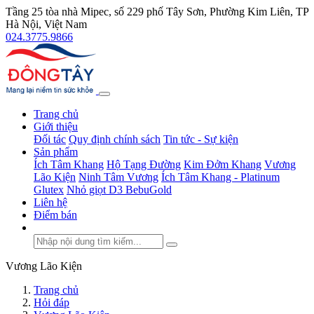
Tầng 25 tòa nhà Mipec, số 229 phố Tây Sơn, Phường Kim Liên, TP
Hà Nội, Việt Nam
024.3775.9866
Trang chủ
Giới thiệu
Đối tác
Quy định chính sách
Tin tức - Sự kiện
Sản phẩm
Ích Tâm Khang
Hộ Tạng Đường
Kim Đởm Khang
Vương
Lão Kiện
Ninh Tâm Vương
Ích Tâm Khang - Platinum
Glutex
Nhỏ giọt D3 BebuGold
Liên hệ
Điểm bán
Vương Lão Kiện
Trang chủ
Hỏi đáp