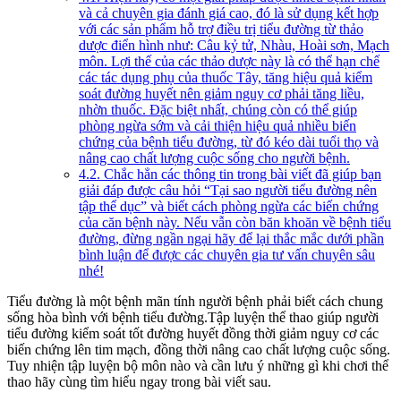
và cả chuyên gia đánh giá cao, đó là sử dụng kết hợp
với các sản phẩm hỗ trợ điều trị tiểu đường từ thảo
dược điển hình như: Câu kỷ tử, Nhàu, Hoài sơn, Mạch
môn. Lợi thế của các thảo dược này là có thể hạn chế
các tác dụng phụ của thuốc Tây, tăng hiệu quả kiểm
soát đường huyết nên giảm nguy cơ phải tăng liều,
nhờn thuốc. Đặc biệt nhất, chúng còn có thể giúp
phòng ngừa sớm và cải thiện hiệu quả nhiều biến
chứng của bệnh tiểu đường, từ đó kéo dài tuổi thọ và
nâng cao chất lượng cuộc sống cho người bệnh.
4.2. Chắc hẳn các thông tin trong bài viết đã giúp bạn
giải đáp được câu hỏi “Tại sao người tiểu đường nên
tập thể dục” và biết cách phòng ngừa các biến chứng
của căn bệnh này. Nếu vẫn còn băn khoăn về bệnh tiểu
đường, đừng ngần ngại hãy để lại thắc mắc dưới phần
bình luận để được các chuyên gia tư vấn chuyên sâu
nhé!
Tiểu đường là một bệnh mãn tính người bệnh phải biết cách chung
sống hòa bình với bệnh tiểu đường.Tập luyện thể thao giúp người
tiểu đường kiểm soát tốt đường huyết đồng thời giảm nguy cơ các
biến chứng lên tim mạch, đồng thời nâng cao chất lượng cuộc sống.
Tuy nhiện tập luyện bộ môn nào và cần lưu ý những gì khi chơi thể
thao hãy cùng tìm hiểu ngay trong bài viết sau.