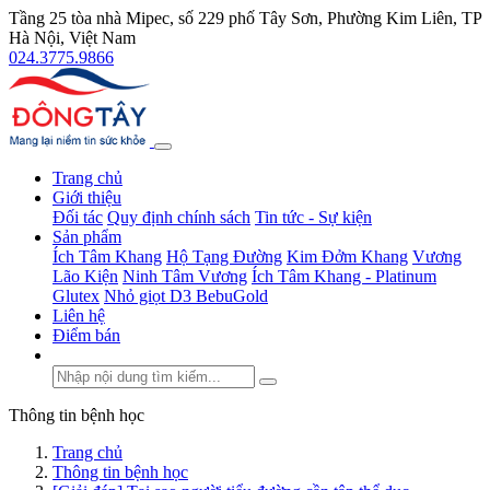
Tầng 25 tòa nhà Mipec, số 229 phố Tây Sơn, Phường Kim Liên, TP
Hà Nội, Việt Nam
024.3775.9866
Trang chủ
Giới thiệu
Đối tác
Quy định chính sách
Tin tức - Sự kiện
Sản phẩm
Ích Tâm Khang
Hộ Tạng Đường
Kim Đởm Khang
Vương
Lão Kiện
Ninh Tâm Vương
Ích Tâm Khang - Platinum
Glutex
Nhỏ giọt D3 BebuGold
Liên hệ
Điểm bán
Thông tin bệnh học
Trang chủ
Thông tin bệnh học