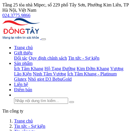
Tầng 25 tòa nhà Mipec, số 229 phố Tây Sơn, Phường Kim Liên, TP
Hà Nội, Việt Nam
024.3775.9866
Trang chủ
Giới thiệu
Đối tác
Quy định chính sách
Tin tức - Sự kiện
Sản phẩm
Ích Tâm Khang
Hộ Tạng Đường
Kim Đởm Khang
Vương
Lão Kiện
Ninh Tâm Vương
Ích Tâm Khang - Platinum
Glutex
Nhỏ giọt D3 BebuGold
Liên hệ
Điểm bán
Tin công ty
Trang chủ
Tin tức - Sự kiện