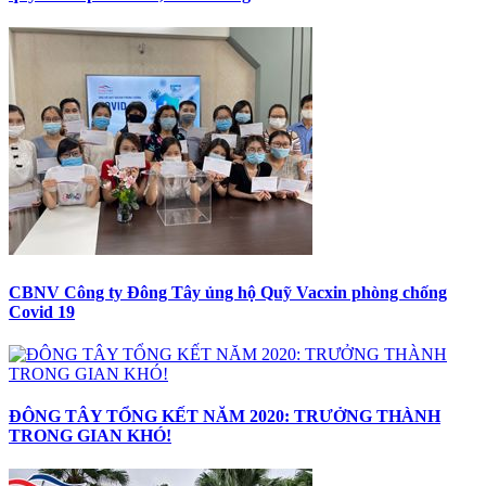
CBNV Công ty Đông Tây ủng hộ Quỹ Vacxin phòng chống
Covid 19
ĐÔNG TÂY TỔNG KẾT NĂM 2020: TRƯỞNG THÀNH
TRONG GIAN KHÓ!