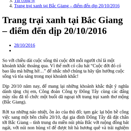
Tin công ty
Trang trại xanh tại Bắc Giang – điểm đến dịp 20/10/2016
Trang trại xanh tại Bắc Giang
– điểm đến dịp 20/10/2016
28/10/2016
So với chiều dài cuộc sống thì cuộc đời mỗi người chỉ là một
khoảnh khắc thoáng qua. Vì thế mới có câu hát “Cuộc đời đó có
bao lâu mà hững hờ…” để nhắc nhớ chúng ta hãy tận hưởng cuộc
sống và tỏa sáng trong mọi khoảnh khắc!
Dịp 20/10 năm nay, để mang lại những khoảnh khắc thật ý nghĩa
dành tặng chị em, Công đoàn Công ty Đông Tây cùng các đấng
mày râu đã tổ chức một buổi dã ngoại tới trang trại xanh thơ mộng
(Bắc Giang).
Rời xa những náo nhiệt, ồn ào của thủ đô; tạm gác lại bộn bề công
việc sang một bên chiều 20/10, đại gia đình Đông Tây đã đặt chân
tới Bắc Giang – tỉnh trung du miền núi phía Bắc với ruộng đồng bát
ngát, với núi non hùng vĩ để được hít hà hương quê và trải nghiệm