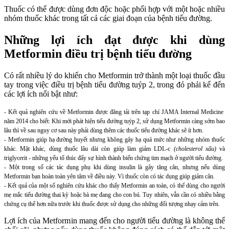
Thuốc có thể được dùng đơn độc hoặc phối hợp với một hoặc nhiều
nhóm thuốc khác trong tất cả các giai đoạn của bệnh tiểu đường.
Những lợi ích
đạt được
khi dùng
Metformin điều trị bệnh tiểu đường
Có rất nhiều lý do khiến cho Metformin trở thành một loại thuốc đầu
tay trong việc điều trị bệnh tiểu đường tuýp 2, trong đó phải kể đến
các lợi ích nổi bật như:
- Kết quả nghiên cứu về Metformin được đăng tải trên tạp chí JAMA Internal Medicine
năm 2014 cho biết: Khi mới phát hiện tiểu đường tuýp 2, sử dụng Metformin càng sớm bao
lâu thì về sau nguy cơ sau này phải dùng thêm các thuốc tiểu đường khác sẽ ít hơn.
- Metformin giúp hạ đường huyết nhưng không gây hạ quá mức như những nhóm thuốc
khác. Mặt khác, dùng thuốc lâu dài còn giúp làm giảm LDL-c
(cholesterol xấu)
và
triglycerit - những yếu tố thúc đẩy sự hình thành biến chứng tim mạch ở người tiểu đường.
- Một trong số các tác dụng phụ khi dùng insulin là gây tăng cân, nhưng nếu dùng
Metformin bạn hoàn toàn yên tâm về điều này. Vì thuốc còn có tác dụng giúp giảm cân.
- Kết quả của một số nghiên cứu khác cho thấy Metformin an toàn, có thể dùng cho người
mẹ mắc tiểu đường thai kỳ hoặc bà mẹ đang cho con bú. Tuy nhiên, vẫn cần có nhiều bằng
chứng cụ thể hơn nữa trước khi thuốc được sử dụng cho những đối tượng nhạy cảm trên.
Lợi ích của Metformin mang đến cho người tiểu đường là không thể