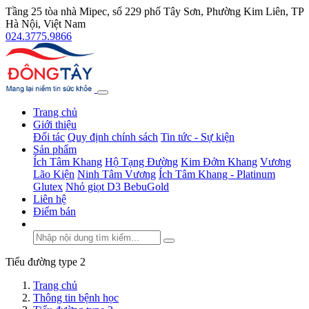
Tầng 25 tòa nhà Mipec, số 229 phố Tây Sơn, Phường Kim Liên, TP
Hà Nội, Việt Nam
024.3775.9866
Trang chủ
Giới thiệu
Đối tác
Quy định chính sách
Tin tức - Sự kiện
Sản phẩm
Ích Tâm Khang
Hộ Tạng Đường
Kim Đởm Khang
Vương
Lão Kiện
Ninh Tâm Vương
Ích Tâm Khang - Platinum
Glutex
Nhỏ giọt D3 BebuGold
Liên hệ
Điểm bán
Tiểu đường type 2
Trang chủ
Thông tin bệnh học