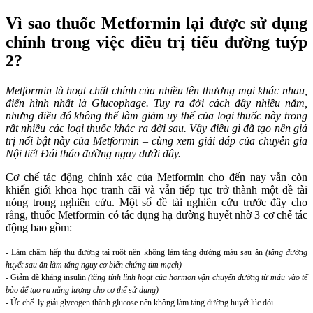
Vì sao thuốc Metformin lại được sử dụng
chính trong việc điều trị tiểu đường tuýp
2?
Metformin là hoạt chất chính của nhiều tên thương mại khác nhau,
điển hình nhất là Glucophage. Tuy ra đời cách đây nhiều năm,
nhưng điều đó không thể làm giảm uy thế của loại thuốc này trong
rất nhiều các loại thuốc khác ra đời sau. Vậy điều gì đã tạo nên giá
trị nổi bật này của Metformin – cùng xem giải đáp của chuyên gia
Nội tiết Đái tháo đường ngay dưới đây.
Cơ chế tác động chính xác của Metformin cho đến nay vẫn còn
khiến giới khoa học tranh cãi và vẫn tiếp tục trở thành một đề tài
nóng trong nghiên cứu. Một số đề tài nghiên cứu trước đây cho
rằng, thuốc Metformin có tác dụng hạ đường huyết nhờ 3 cơ chế tác
động bao gồm:
- Làm chậm hấp thu đường tại ruột nên không làm tăng đường máu sau ăn
(tăng đường
huyết sau ăn làm tăng nguy cơ biến chứng tim mạch)
- Giảm đề kháng insulin
(tăng tính linh hoạt của hormon vận chuyển đường từ máu vào tế
bào để tạo ra năng lượng cho cơ thể sử dụng)
- Ức chế ly giải glycogen thành glucose nên không làm tăng đường huyết lúc đói.