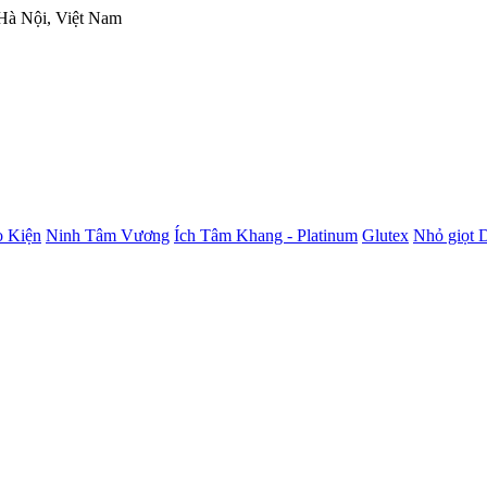
 Hà Nội, Việt Nam
 Kiện
Ninh Tâm Vương
Ích Tâm Khang - Platinum
Glutex
Nhỏ giọt 