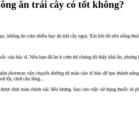
ông ăn trái cây có tốt không?
dục, không ăn cơm nhiều hay ăn trái cây ngọt. Xin hỏi tôi nên uống th
c của bác sĩ. Nếu bạn đã ăn ít cơm thì chúng tôi thấy khá ổn, nhưng 
sulin
(hormon vận chuyển đường từ máu vào tế bào để tạo thành năng
i lội, chơi cầu lông...
 được tính toán chính xác liều lượng. Sao cho việc sử dụng thuốc sẽ p