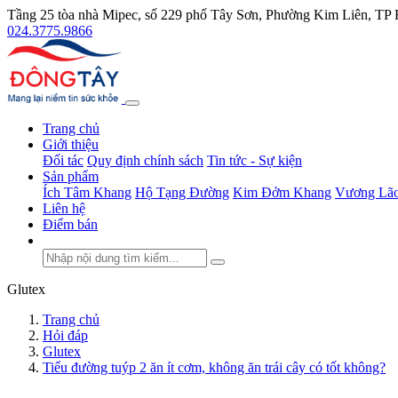
Tầng 25 tòa nhà Mipec, số 229 phố Tây Sơn, Phường Kim Liên, TP
024.3775.9866
Trang chủ
Giới thiệu
Đối tác
Quy định chính sách
Tin tức - Sự kiện
Sản phẩm
Ích Tâm Khang
Hộ Tạng Đường
Kim Đởm Khang
Vương Lão
Liên hệ
Điểm bán
Glutex
Trang chủ
Hỏi đáp
Glutex
Tiểu đường tuýp 2 ăn ít cơm, không ăn trái cây có tốt không?