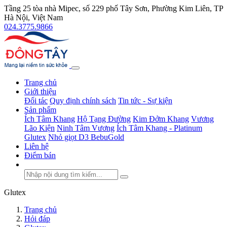
Tầng 25 tòa nhà Mipec, số 229 phố Tây Sơn, Phường Kim Liên, TP
Hà Nội, Việt Nam
024.3775.9866
Trang chủ
Giới thiệu
Đối tác
Quy định chính sách
Tin tức - Sự kiện
Sản phẩm
Ích Tâm Khang
Hộ Tạng Đường
Kim Đởm Khang
Vương
Lão Kiện
Ninh Tâm Vương
Ích Tâm Khang - Platinum
Glutex
Nhỏ giọt D3 BebuGold
Liên hệ
Điểm bán
Glutex
Trang chủ
Hỏi đáp