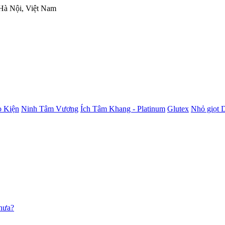
 Hà Nội, Việt Nam
 Kiện
Ninh Tâm Vương
Ích Tâm Khang - Platinum
Glutex
Nhỏ giọt 
chưa?