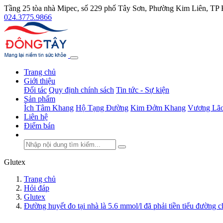
Tầng 25 tòa nhà Mipec, số 229 phố Tây Sơn, Phường Kim Liên, TP
024.3775.9866
Trang chủ
Giới thiệu
Đối tác
Quy định chính sách
Tin tức - Sự kiện
Sản phẩm
Ích Tâm Khang
Hộ Tạng Đường
Kim Đởm Khang
Vương Lão
Liên hệ
Điểm bán
Glutex
Trang chủ
Hỏi đáp
Glutex
Đường huyết đo tại nhà là 5.6 mmol/l đã phải tiền tiểu đường 