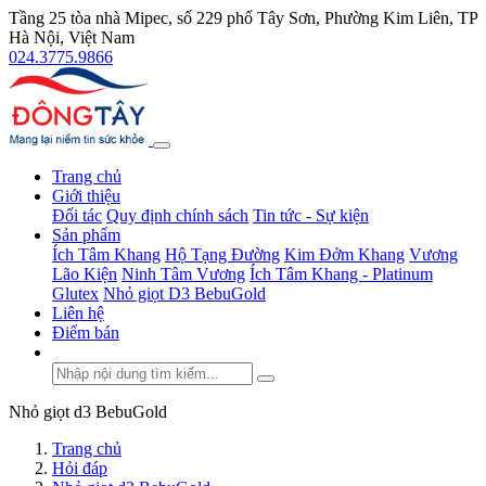
Tầng 25 tòa nhà Mipec, số 229 phố Tây Sơn, Phường Kim Liên, TP
Hà Nội, Việt Nam
024.3775.9866
Trang chủ
Giới thiệu
Đối tác
Quy định chính sách
Tin tức - Sự kiện
Sản phẩm
Ích Tâm Khang
Hộ Tạng Đường
Kim Đởm Khang
Vương
Lão Kiện
Ninh Tâm Vương
Ích Tâm Khang - Platinum
Glutex
Nhỏ giọt D3 BebuGold
Liên hệ
Điểm bán
Nhỏ giọt d3 BebuGold
Trang chủ
Hỏi đáp