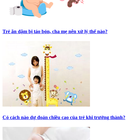
Trẻ ăn dặm bị táo bón, cha mẹ nên xử lý thế nào?
Có cách nào dự đoán chiều cao của trẻ khi trưởng thành?