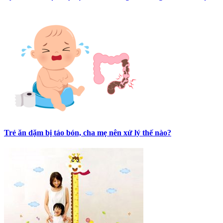
Trẻ ăn dặm bị táo bón, cha mẹ nên xử lý thế nào?