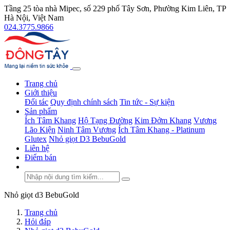
Tầng 25 tòa nhà Mipec, số 229 phố Tây Sơn, Phường Kim Liên, TP
Hà Nội, Việt Nam
024.3775.9866
Trang chủ
Giới thiệu
Đối tác
Quy định chính sách
Tin tức - Sự kiện
Sản phẩm
Ích Tâm Khang
Hộ Tạng Đường
Kim Đởm Khang
Vương
Lão Kiện
Ninh Tâm Vương
Ích Tâm Khang - Platinum
Glutex
Nhỏ giọt D3 BebuGold
Liên hệ
Điểm bán
Nhỏ giọt d3 BebuGold
Trang chủ
Hỏi đáp