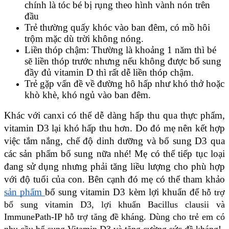
chính là tóc bé bị rụng theo hình vành nón trên 
đầu
Trẻ thường quấy khóc vào ban đêm, có mồ hôi 
trộm mặc dù trời không nóng.
Liền thóp chậm: Thường là khoảng 1 năm thì bé 
sẽ liền thóp trước nhưng nếu không được bổ sung 
đầy đủ vitamin D thì rất dễ liền thóp chậm.
Trẻ gặp vấn đề về đường hô hấp như khó thở hoặc 
khò khè, khó ngủ vào ban đêm.
Khác với canxi có thể dễ dàng hấp thu qua thực phẩm, 
vitamin D3 lại khó hấp thu hơn. Do đó mẹ nên kết hợp 
việc tắm nắng, chế độ dinh dưỡng và bổ sung D3 qua 
các sản phẩm bổ sung nữa nhé! Mẹ có thể tiếp tục loại 
đang sử dụng nhưng phải tăng liều lượng cho phù hợp 
với độ tuổi của con. Bên cạnh đó mẹ có thể tham khảo 
sản phẩm 
bổ sung vitamin D3 kèm lợi khuẩn để
hỗ trợ
bổ sung vitamin D3, lợi khuẩn Bacillus clausii và
ImmunePath-IP hỗ trợ tăng đề kháng. Dùng cho trẻ em có
nhu cầu bổ sung Vitamin D3 và tăng cường sức đề kháng
!