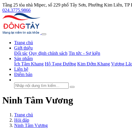
Tầng 25 tòa nhà Mipec, số 229 phố Tây Sơn, Phường Kim Liên, TP
024.3775.9866
Trang chủ
Giới thiệu
Đối tác
Quy định chính sách
Tin tức - Sự kiện
Sản phẩm
Ích Tâm Khang
Hộ Tạng Đường
Kim Đởm Khang
Vương Lão
Liên hệ
Điểm bán
Ninh Tâm Vương
Trang chủ
Hỏi đáp
Ninh Tâm Vương