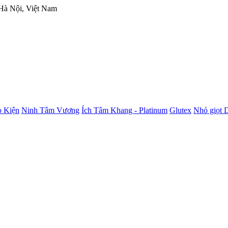
 Hà Nội, Việt Nam
 Kiện
Ninh Tâm Vương
Ích Tâm Khang - Platinum
Glutex
Nhỏ giọt 