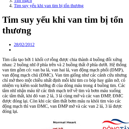
Tim mạch
Tim suy yếu khi van tim bị tổn thương
Tim suy yếu khi van tim bị tổn
thương
28/02/2012
Tim cấu tạo bởi 1 khối cơ rỗng được chia thành 4 buồng đối xứng
nhau: 2 buồng nhĩ ở phía trên và 2 buồng thất ở phía dưới. Hệ thống
van tim gồm có: van ba lá, van hai lá, van động mạch phổi (ĐMP),
van động mạch chủ (ĐMC). Van tim giống như các cánh cửa nhưng
chỉ mở theo một chiều nhất định mỗi khi tim co bóp hay giãn nở, có
nhiệm vụ kiểm soát hướng đi của dòng máu trong 4 buồng tim. Các
tâm nhĩ nhận máu từ các tĩnh mạch trở về tim và bơm máu xuống
các tâm thất, khi đó van 2 lá, 3 lá cùng mở và các van ĐMP, ĐMC
được đóng lại. Còn khi các tâm thất bơm máu ra khỏi tim vào các
động mạch thì van ĐMC, van ĐMP mở và các van 2 lá, 3 lá được
đóng lại.