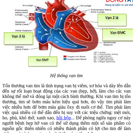
Hệ thống van tim
Tổn thương van tim là tình trạng van bị viêm, xơ hóa và dày lên dẫn
đến sự rối loạn hoạt động của các van (hẹp, hở), làm cho các van
không thể mở và đóng lại một cách bình thường. Khi van tim bị tổn
thương, tim sẽ bơm máu kém hiệu quả hơn, do vậy tim phải làm
việc nhiều hơn để bơm máu giàu ôxy đi nuôi cơ thể. Tim phải làm
việc quá nhiều có thể dẫn đến bị suy với các triệu chứng: mệt mỏi,
ho, phù, khó thở, xanh xao,
hồi hộp
... Để phòng ngừa nguy cơ này
người bệnh hẹp hở van có thể sử dụng thêm một số sản phẩm có
nguồn gốc thiên nhiên có nhiều thành phần có lợi cho tim để làm