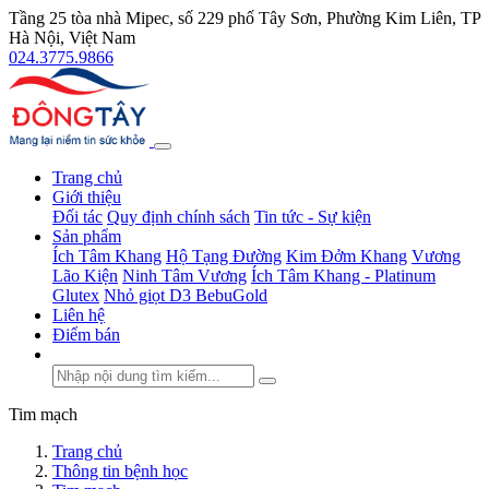
Tầng 25 tòa nhà Mipec, số 229 phố Tây Sơn, Phường Kim Liên, TP
Hà Nội, Việt Nam
024.3775.9866
Trang chủ
Giới thiệu
Đối tác
Quy định chính sách
Tin tức - Sự kiện
Sản phẩm
Ích Tâm Khang
Hộ Tạng Đường
Kim Đởm Khang
Vương
Lão Kiện
Ninh Tâm Vương
Ích Tâm Khang - Platinum
Glutex
Nhỏ giọt D3 BebuGold
Liên hệ
Điểm bán
Tim mạch
Trang chủ
Thông tin bệnh học