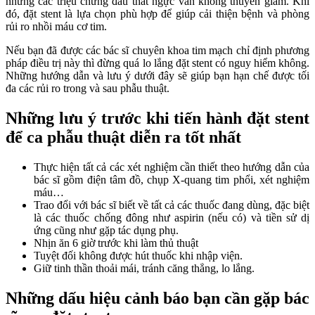
nhưng các triệu chứng đau thắt ngực vẫn không thuyên giảm. Khi
đó, đặt stent là lựa chọn phù hợp để giúp cải thiện bệnh và phòng
rủi ro nhồi máu cơ tim.
Nếu bạn đã được các bác sĩ chuyên khoa tim mạch chỉ định phương
pháp điều trị này thì đừng quá lo lắng đặt stent có nguy hiểm không.
Những hướng dẫn và lưu ý dưới đây sẽ giúp bạn hạn chế được tối
đa các rủi ro trong và sau phẫu thuật.
Những lưu ý trước khi tiến hành đặt stent
để ca phẫu thuật diễn ra tốt nhất
Thực hiện tất cả các xét nghiệm cần thiết theo hướng dẫn của
bác sĩ gồm điện tâm đồ, chụp X-quang tim phổi, xét nghiệm
máu…
Trao đổi với bác sĩ biết về tất cả các thuốc đang dùng, đặc biệt
là các thuốc chống đông như aspirin (nếu có) và tiền sử dị
ứng cũng như gặp tác dụng phụ.
Nhịn ăn 6 giờ trước khi làm thủ thuật
Tuyệt đối không được hút thuốc khi nhập viện.
Giữ tinh thần thoải mái, tránh căng thẳng, lo lắng.
Những dấu hiệu cảnh báo bạn cần gặp bác