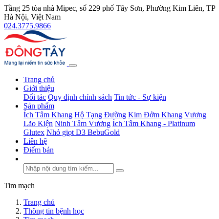
Tầng 25 tòa nhà Mipec, số 229 phố Tây Sơn, Phường Kim Liên, TP
Hà Nội, Việt Nam
024.3775.9866
Trang chủ
Giới thiệu
Đối tác
Quy định chính sách
Tin tức - Sự kiện
Sản phẩm
Ích Tâm Khang
Hộ Tạng Đường
Kim Đởm Khang
Vương
Lão Kiện
Ninh Tâm Vương
Ích Tâm Khang - Platinum
Glutex
Nhỏ giọt D3 BebuGold
Liên hệ
Điểm bán
Tim mạch
Trang chủ
Thông tin bệnh học