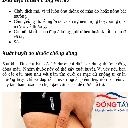
Chảy dịch mủ, vị trí luồn ống thông có màu đỏ hoặc nóng bất
thường
Cảm giác lạnh, tê, ngứa ran, đau nghiêm trọng hoặc sưng quá
mức ở vết thương.
Có một khối u to cỡ quả bóng golf ở bẹn hoặc khối u nhỏ ở
cổ tay
Sốt.
Xuất huyết do thuốc chống đông
Sau khi đặt stent bạn có thể được chỉ định sử dụng thuốc chống
đông máu. Nhóm thuốc này có thể gây xuất huyết. Vì vậy nếu bạn
có các dấu hiệu như vết bầm tím dưới da mặc dù không bị chấn
thương hoặc chỉ va đập rất nhẹ; đi ngoài phân đen, nôn ra máu…
hãy tái khám hoặc liên hệ ngay với bác sĩ để được hỗ trợ.