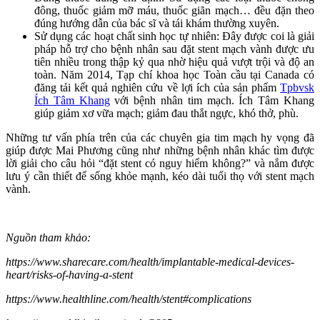
đông, thuốc giảm mỡ máu, thuốc giãn mạch… đều đặn theo
đúng hướng dẫn của bác sĩ và tái khám thường xuyên.
Sử dụng các hoạt chất sinh học tự nhiên: Đây được coi là giải
pháp hỗ trợ cho bệnh nhân sau đặt stent mạch vành được ưu
tiên nhiều trong thập kỷ qua nhờ hiệu quả vượt trội và độ an
toàn. Năm 2014, Tạp chí khoa học Toàn cầu tại Canada có
đăng tải kết quả nghiên cứu về lợi ích của sản phẩm
Tpbvsk
Ích Tâm Khang
với bệnh nhân tim mạch. Ích Tâm Khang
giúp giảm xơ vữa mạch; giảm đau thắt ngực, khó thở, phù.
Những tư vấn phía trên của các chuyên gia tim mạch hy vọng đã
giúp được Mai Phương cũng như những bệnh nhân khác tìm được
lời giải cho câu hỏi “đặt stent có nguy hiểm không?” và nắm được
lưu ý cần thiết để sống khỏe mạnh, kéo dài tuổi thọ với stent mạch
vành.
Nguồn tham khảo:
https://www.sharecare.com/health/implantable-medical-devices-
heart/risks-of-having-a-stent
https://www.healthline.com/health/stent#complications