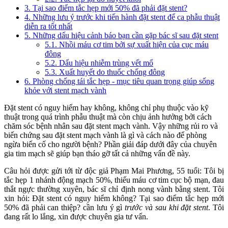
3. Tại sao điểm tắc hẹp mới 50% đã phải đặt stent?
4. Những lưu ý trước khi tiến hành đặt stent để ca phẫu thuật
diễn ra tốt nhất
5. Những dấu hiệu cảnh báo bạn cần gặp bác sĩ sau đặt stent
5.1. Nhồi máu cơ tim bởi sự xuất hiện của cục máu
đông
5.2. Dấu hiệu nhiễm trùng vết mổ
5.3. Xuất huyết do thuốc chống đông
6. Phòng chống tái tắc hẹp - mục tiêu quan trọng giúp sống
khỏe với stent mạch vành
Đặt stent có nguy hiểm hay không, không chỉ phụ thuộc vào kỹ
thuật trong quá trình phẫu thuật mà còn chịu ảnh hưởng bởi cách
chăm sóc bệnh nhân sau đặt stent mạch vành. Vậy những rủi ro và
biến chứng sau đặt stent mạch vành là gì và cách nào để phòng
ngừa biến cố cho người bệnh? Phần giải đáp dưới đây của chuyên
gia tim mạch sẽ giúp bạn tháo gỡ tất cả những vấn đề này.
Câu hỏi được gửi tới từ độc giả Phạm Mai Phương, 55 tuổi: Tôi bị
tắc hẹp 1 nhánh động mạch 50%, thiếu máu cơ tim cục bộ mạn, đau
thắt ngực thường xuyên, bác sĩ chỉ định nong vành bằng stent. Tôi
xin hỏi: Đặt stent có nguy hiểm không? Tại sao điểm tắc hẹp mới
50% đã phải can thiệp? cần lưu ý gì
trước và sau khi đặt stent
. Tôi
đang rất lo lắng, xin được chuyên gia tư vấn.