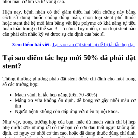
nhồi máu cơ tim và tử vong cao.
Hiện nay, bệnh nhân có thể giảm thiểu hai biến chứng này bằng
cách sử dụng thuốc chống đông máu, chọn loại stent phủ thuốc
hoặc stent thế hệ mới làm bằng vật liệu polyme có khả năng tự tiêu
hoàn toàn trong cơ thể sau 3 – 5 năm. Tuy nhiên, chọn loại stent nào
cần phải cân nhắc kỹ và được sự chỉ định của bác sĩ.
Xem thêm bài viết
:
Tại sao sau đặt stent lại dễ bị tái tắc hẹp lại
Tại sao điểm tắc hẹp mới 50% đã phải đặt
stent?
Thông thường phương pháp đặt stent được chỉ định cho một trong
số các trường hợp:
Mạch vành bị tắc hẹp nặng (trên 70 -80%)
Mảng xơ vữa không ổn định, dễ bong vỡ gây nhồi máu cơ
tim
Người bệnh không còn đáp ứng với điều trị nội khoa.
Như vậy, trong trường hợp của bạn, mặc dù mạch vành chỉ bị hẹp
nhẹ dưới 50% nhưng rất có thể bạn có cơn đau thắt ngực không ổn
định, có nguy cơ nhồi cơ tim cao, hoặc đã dùng thuốc đúng chỉ định