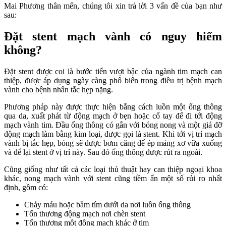
Mai Phương thân mến, chúng tôi xin trả lời 3 vấn đề của bạn như
sau:
Đặt stent mạch vành có nguy hiểm
không?
Đặt stent được coi là bước tiến vượt bậc của ngành tim mạch can
thiệp, được áp dụng ngày càng phổ biến trong điều trị bệnh mạch
vành cho bệnh nhân tắc hẹp nặng.
Phương pháp này được thực hiện bằng cách luồn một ống thông
qua da, xuất phát từ động mạch ở bẹn hoặc cổ tay để đi tới động
mạch vành tim. Đầu ống thông có gắn với bóng nong và một giá đỡ
động mạch làm bằng kim loại, được gọi là stent. Khi tới vị trí mạch
vành bị tắc hẹp, bóng sẽ được bơm căng để ép mảng xơ vữa xuống
và để lại stent ở vị trí này. Sau đó ống thông được rút ra ngoài.
Cũng giống như tất cả các loại thủ thuật hay can thiệp ngoại khoa
khác, nong mạch vành với stent cũng tiềm ẩn một số rủi ro nhất
định, gồm có:
Chảy máu hoặc bầm tím dưới da nơi luồn ống thông
Tổn thương động mạch nơi chèn stent
Tổn thương một động mạch khác ở tim