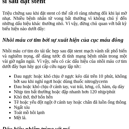
sĩ sau đặt stent
Triệu chứng sau khi đặt stent có thể rất rõ ràng nhưng đôi khi lại mờ
nhạt. Nhiều bệnh nhân tử vong bất thường vì không chú ý đến
những dấu hiệu khác thường nhỏ. Vì vậy, đừng chủ quan với bất kỳ
biểu hiện nào dưới đây:
Nhồi máu cơ tim bởi sự xuất hiện của cục máu đông
Nhồi máu cơ tim do tái tắc hẹp sau đặt stent mạch vành rất phổ biến
và nghiêm trọng, dễ dàng tước đi tính mạng bệnh nhân trong một
vài giờ ngắn ngủi. Vì vậy, nếu có các dấu hiệu của nhồi máu cơ tim
dưới đây bạn hãy gọi cấp cứu ngay lập tức:
Đau ngực hoặc khó chịu ở ngực kéo dài trên 10 phút, không
bớt sau khi nghỉ ngơi hoặc dùng thuốc nitroglycerin
Đau hoặc khó chịu ở cánh tay, vai trái, lưng, cổ, hàm, dạ dày
Nhịp tim bất thường hoặc đập nhanh hơn 120 nhịp/phút
Khó thở, thở hổn hển
Tê hoặc yếu đột ngột ở cánh tay hoặc chân đã luồn ống thông
Ngất xỉu
Toát mồ hôi lạnh
Mệt lả.
Dấu hiệu nhiễm trùng vết mổ