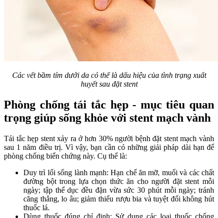
Các vết bầm tím dưới da có thể là dấu hiệu của tình trạng xuất
huyết sau đặt stent
Phòng chống tái tắc hẹp - mục tiêu quan
trọng giúp sống khỏe với stent mạch vành
Tái tắc hẹp stent xảy ra ở hơn 30% người bệnh đặt stent mạch vành
sau 1 năm điều trị. Vì vậy, bạn cần có những giải pháp dài hạn để
phòng chống biến chứng này. Cụ thể là:
Duy trì lối sống lành mạnh: Hạn chế ăn mỡ, muối và các chất
đường bột trong lựa chọn thức ăn cho người đặt stent mỗi
ngày; tập thể dục đều đặn vừa sức 30 phút mỗi ngày; tránh
căng thẳng, lo âu; giảm thiểu rượu bia và tuyệt đối không hút
thuốc lá.
Dùng thuốc đúng chỉ định: Sử dụng các loại thuốc chống