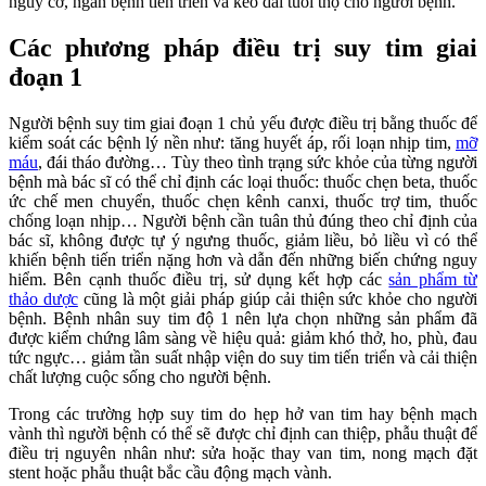
nguy cơ, ngăn bệnh tiến triển và kéo dài tuổi thọ cho người bệnh.
Các phương pháp điều trị suy tim giai
đoạn 1
Người bệnh suy tim giai đoạn 1 chủ yếu được điều trị bằng thuốc để
kiểm soát các bệnh lý nền như: tăng huyết áp, rối loạn nhịp tim,
mỡ
máu
, đái tháo đường… Tùy theo tình trạng sức khỏe của từng người
bệnh mà bác sĩ có thể chỉ định các loại thuốc: thuốc chẹn beta, thuốc
ức chế men chuyển, thuốc chẹn kênh canxi, thuốc trợ tim, thuốc
chống loạn nhịp… Người bệnh cần tuân thủ đúng theo chỉ định của
bác sĩ, không được tự ý ngưng thuốc, giảm liều, bỏ liều vì có thể
khiến bệnh tiến triển nặng hơn và dẫn đến những biến chứng nguy
hiểm. Bên cạnh thuốc điều trị, sử dụng kết hợp các
sản phẩm từ
thảo dược
cũng là một giải pháp giúp cải thiện sức khỏe cho người
bệnh. Bệnh nhân suy tim độ 1 nên lựa chọn những sản phẩm đã
được kiểm chứng lâm sàng về hiệu quả: giảm khó thở, ho, phù, đau
tức ngực… giảm tần suất nhập viện do suy tim tiến triển và cải thiện
chất lượng cuộc sống cho người bệnh.
Trong các trường hợp suy tim do hẹp hở van tim hay bệnh mạch
vành thì người bệnh có thể sẽ được chỉ định can thiệp, phẫu thuật để
điều trị nguyên nhân như: sửa hoặc thay van tim, nong mạch đặt
stent hoặc phẫu thuật bắc cầu động mạch vành.