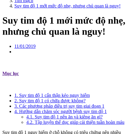
Tim mạch
Suy tim độ 1 mới mức độ nhẹ, nhưng chủ quan là nguy!
Suy tim độ 1 mới mức độ nhẹ,
nhưng chủ quan là nguy!
11/01/2019
Mục lục
1. Suy tim độ 1 cẩn thận kẻo nguy hiểm
2. Suy tim độ 1 có chữa được không?
3. Các phương pháp điều trị suy tim giai đoạn 1
4. Hướng dẫn chăm sóc người bệnh suy tim độ 1
4.1. Suy tim độ 1 nên ăn và kiêng ăn gì?
4.2. Tập luyện thể dục giúp cải thiện tuần hoàn máu
Suy tim độ 1 nguy hiểm ở chỗ không có triệu chứng nên nhiều