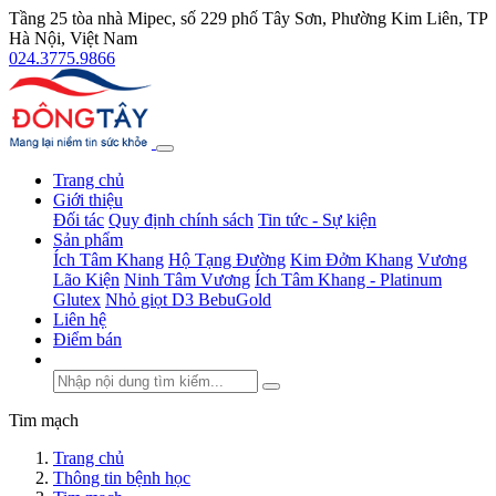
Tầng 25 tòa nhà Mipec, số 229 phố Tây Sơn, Phường Kim Liên, TP
Hà Nội, Việt Nam
024.3775.9866
Trang chủ
Giới thiệu
Đối tác
Quy định chính sách
Tin tức - Sự kiện
Sản phẩm
Ích Tâm Khang
Hộ Tạng Đường
Kim Đởm Khang
Vương
Lão Kiện
Ninh Tâm Vương
Ích Tâm Khang - Platinum
Glutex
Nhỏ giọt D3 BebuGold
Liên hệ
Điểm bán
Tim mạch
Trang chủ
Thông tin bệnh học