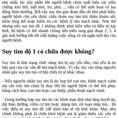
nhẹ nhất, lúc này phần lớn người bệnh chưa xuất hiện các triệu
chứng khó thở, mệt mỏi, ho, phù…; vẫn có thể sinh hoạt và lao
động bình thường. Bởi vậy suy tim giai đoạn đầu rất khó phát hiện,
người bệnh chủ yếu được chẩn đoán suy tim khi thăm khám sức
khỏe tổng thể hoặc kiểm tra các bệnh lý tim mạch khác. Nhẹ thế
nhưng nếu suy tim độ 1 không được phát hiện sớm và điều trị kịp
thời, thì bệnh có thể nhanh chóng tiến triển sang giai đoạn 2, 3, 4
gây ảnh hưởng lớn tới chất lượng cuộc sống và rút ngắn tuổi thọ của
người bệnh.
Suy tim độ 1 có chữa được không?
Suy tim là tình trạng chức năng tim bị suy yếu dần, chủ yếu là do
hậu quả của các vấn đề tim mạch khác. Vì vậy, tùy vào từng nguyên
nhân gây suy tim mà cơ hội chữa trị sẽ khác nhau.
- Nếu nguyên nhân suy tim là do hẹp hở van tim, bệnh mạch vành
mà cấu trúc tim chưa bị thay đổi thì người bệnh có thể hồi phục
bằng cách thay van tim hoặc can thiệp, phẫu thuật mạch vành.
- Trong trường hợp suy tim do các bệnh mạn tính như tăng huyết áp,
đái tháo đường, viêm cơ tim hoặc màng tim, rối loạn nhịp tim... thì
việc điều trị suy tim độ 1để khỏi hẳn sẽ rất khó khăn. Mục tiêu
chính không phải là chữa khỏi bệnh mà là giảm thiểu các yếu tố