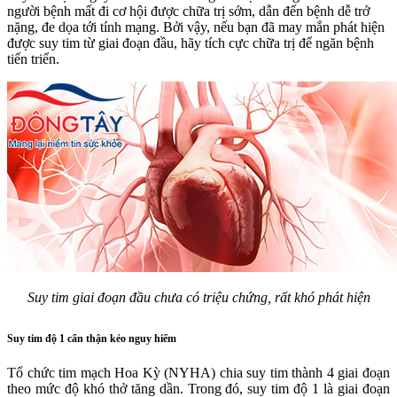
người bệnh mất đi cơ hội được chữa trị sớm, dẫn đến bệnh dễ trở
nặng, đe dọa tới tính mạng. Bởi vậy, nếu bạn đã may mắn phát hiện
được suy tim từ giai đoạn đầu, hãy tích cực chữa trị để ngăn bệnh
tiến triển.
Suy tim giai đoạn đầu chưa có triệu chứng, rất khó phát hiện
Suy tim độ 1 cẩn thận kẻo nguy hiểm
Tổ chức tim mạch Hoa Kỳ (NYHA) chia suy tim thành 4 giai đoạn
theo mức độ khó thở tăng dần. Trong đó, suy tim độ 1 là giai đoạn