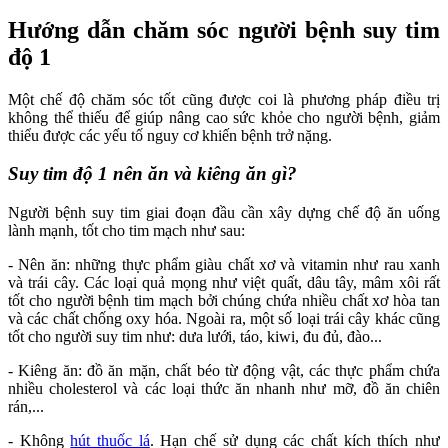
Hướng dẫn chăm sóc người bệnh suy tim
độ 1
Một chế độ chăm sóc tốt cũng được coi là phương pháp điều trị
không thể thiếu để giúp nâng cao sức khỏe cho người bệnh, giảm
thiểu được các yếu tố nguy cơ khiến bệnh trở nặng.
Suy tim độ 1 nên ăn và kiêng ăn gì?
Người bệnh suy tim giai đoạn đầu cần xây dựng chế độ ăn uống
lành mạnh, tốt cho tim mạch như sau:
- Nên ăn: những thực phẩm giàu chất xơ và vitamin như rau xanh
và trái cây. Các loại quả mọng như việt quất, dâu tây, mâm xôi rất
tốt cho người bệnh tim mạch bởi chúng chứa nhiều chất xơ hòa tan
và các chất chống oxy hóa. Ngoài ra, một số loại trái cây khác cũng
tốt cho người suy tim như: dưa lưới, táo, kiwi, đu đủ, đào...
- Kiêng ăn: đồ ăn mặn, chất béo từ động vật, các thực phẩm chứa
nhiều cholesterol và các loại thức ăn nhanh như mỡ, đồ ăn chiên
rán,...
- Không
hút thuốc lá
. Hạn chế sử dụng các chất kích thích như