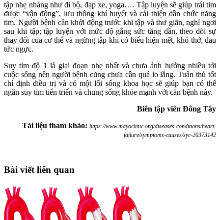
tập nhẹ nhàng như đi bộ, đạp xe, yoga…. Tập luyện sẽ giúp trái tim
được “vận động”, lưu thông khí huyết và cải thiện dần chức năng
tim. Người bệnh cần khởi động trước khi tập và thư giãn, nghỉ ngơi
sau khi tập; tập luyện với mức độ gắng sức tăng dần, theo dõi sự
thay đổi của cơ thể và ngừng tập khi có biểu hiện mệt, khó thở, đau
tức ngực.
Suy tim độ 1 là giai đoạn nhẹ nhất và chưa ảnh hưởng nhiều tới
cuộc sống nên người bệnh cũng chưa cần quá lo lắng. Tuân thủ tốt
chỉ định điều trị và có một lối sống khoa học sẽ giúp bạn có thể
ngăn suy tim tiến triển và chung sống khỏe mạnh với căn bệnh này.
Biên tập viên Đông Tây
Tài liệu tham khảo:
https://www.mayoclinic.org/diseases-conditions/heart-
failure/symptoms-causes/syc-20373142
Bài viết liên quan