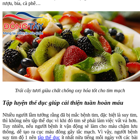
rượu, bia, cà phê…
Trái cây tươi giàu chất chống oxy hóa tốt cho tim mạch
Tập luyện thể dục giúp cải thiện tuần hoàn máu
Nhiều người lầm tưởng rằng đã bị mắc bệnh tim, đặc biệt là suy tim,
thì không nên tập thể dục vì khi đó tim sẽ phải làm việc vất vả hơn.
Tuy nhiên, nếu người bệnh ít vận động sẽ làm cho máu chậm lưu
thông, dễ tạo ra cục máu đông gây tắc mạch. Vì vậy, người bệnh
suy tim độ 1 nên
tập thể dục
ít nhất nửa tiếng mỗi ngày với các bài