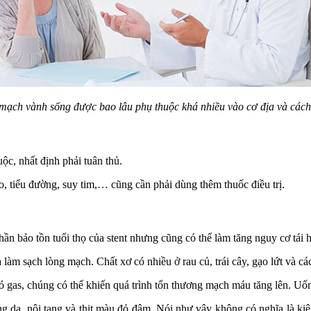
 mạch vành sống được bao lâu phụ thuộc khá nhiều vào cơ địa và các
ộc, nhất định phải tuân thủ.
 tiểu đường, suy tim,… cũng cần phải dùng thêm thuốc điều trị.
hần bảo tồn tuổi thọ của stent nhưng cũng có thể làm tăng nguy cơ tái 
 làm sạch lòng mạch. Chất xơ có nhiều ở rau củ, trái cây, gạo lứt và c
 gas, chúng có thể khiến quá trình tổn thương mạch máu tăng lên. Uống
g da, nội tạng và thịt màu đỏ đậm. Nói như vậy không có nghĩa là kiên