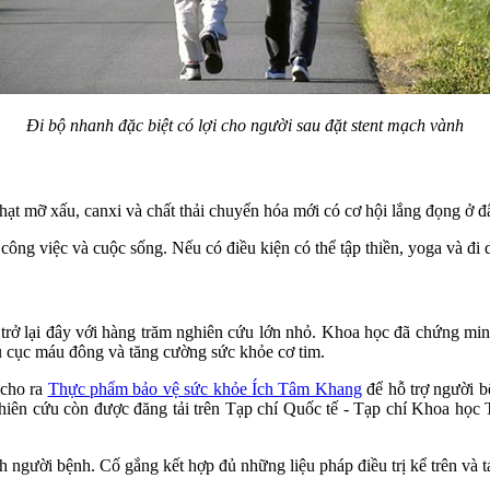
Đi bộ nhanh đặc biệt có lợi cho người sau đặt stent mạch vành
hạt mỡ xấu, canxi và chất thải chuyển hóa mới có cơ hội lắng đọng ở 
công việc và cuộc sống. Nếu có điều kiện có thể tập thiền, yoga và đi 
 trở lại đây với hàng trăm nghiên cứu lớn nhỏ. Khoa học đã chứng min
êu cục máu đông và tăng cường sức khỏe cơ tim.
 cho ra
Thực phẩm bảo vệ sức khỏe Ích Tâm Khang
để hỗ trợ người b
hiên cứu còn được đăng tải trên Tạp chí Quốc tế - Tạp chí Khoa học
 người bệnh. Cố gắng kết hợp đủ những liệu pháp điều trị kể trên và t