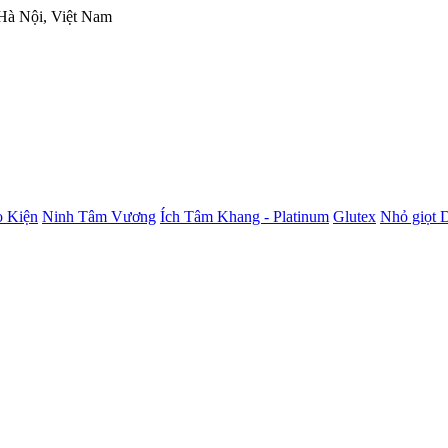
 Hà Nội, Việt Nam
 Kiện
Ninh Tâm Vương
Ích Tâm Khang - Platinum
Glutex
Nhỏ giọt 