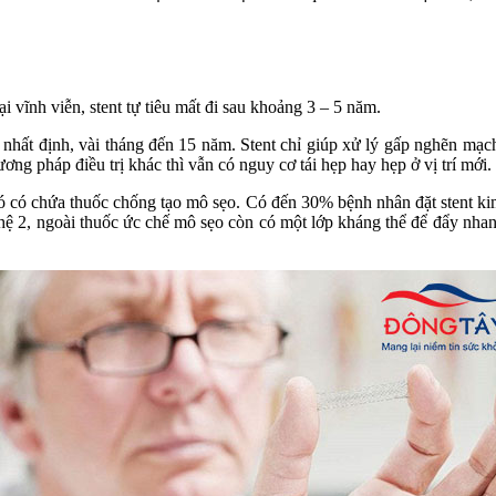
ại vĩnh viễn, stent tự tiêu mất đi sau khoảng 3 – 5 năm.
n nhất định, vài tháng đến 15 năm. Stent chỉ giúp xử lý gấp nghẽn mạ
g pháp điều trị khác thì vẫn có nguy cơ tái hẹp hay hẹp ở vị trí mới.
 nó có chứa thuốc chống tạo mô sẹo. Có đến 30% bệnh nhân đặt stent kim
hệ 2, ngoài thuốc ức chế mô sẹo còn có một lớp kháng thể để đẩy nhan