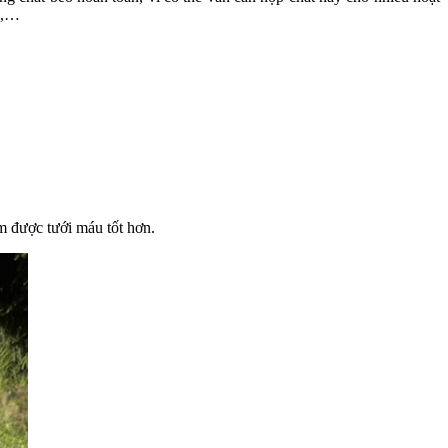
g,…
im được tưới máu tốt hơn.