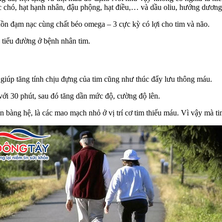
óc chó, hạt hạnh nhân, đậu phộng, hạt điều,… và dầu oliu, hướng dươn
uồn đạm nạc cùng chất béo omega – 3 cực kỳ có lợi cho tim và não.
à tiểu đường ở bệnh nhân tim.
giúp tăng tính chịu đựng của tim cũng như thúc đẩy lưu thông máu.
với 30 phút, sau đó tăng dần mức độ, cường độ lên.
n bàng hệ, là các mao mạch nhỏ ở vị trí cơ tim thiếu máu. Vì vậy mà t