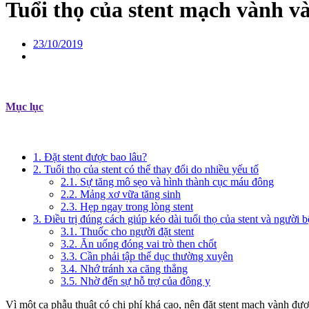
Tuổi thọ của stent mạch vành và
23/10/2019
Mục lục
1. Đặt stent được bao lâu?
2. Tuổi thọ của stent có thể thay đổi do nhiều yếu tố
2.1. Sự tăng mô sẹo và hình thành cục máu đông
2.2. Mảng xơ vữa tăng sinh
2.3. Hẹp ngay trong lòng stent
3. Điều trị đúng cách giúp kéo dài tuổi thọ của stent và người 
3.1. Thuốc cho người đặt stent
3.2. Ăn uống đóng vai trò then chốt
3.3. Cần phải tập thể dục thường xuyên
3.4. Nhớ tránh xa căng thẳng
3.5. Nhờ đến sự hỗ trợ của đông y
Vì một ca phẫu thuật có chi phí khá cao, nên đặt stent mạch vành đượ