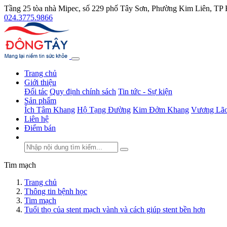
Tầng 25 tòa nhà Mipec, số 229 phố Tây Sơn, Phường Kim Liên, TP
024.3775.9866
Trang chủ
Giới thiệu
Đối tác
Quy định chính sách
Tin tức - Sự kiện
Sản phẩm
Ích Tâm Khang
Hộ Tạng Đường
Kim Đởm Khang
Vương Lão
Liên hệ
Điểm bán
Tim mạch
Trang chủ
Thông tin bệnh học
Tim mạch
Tuổi thọ của stent mạch vành và cách giúp stent bền hơn