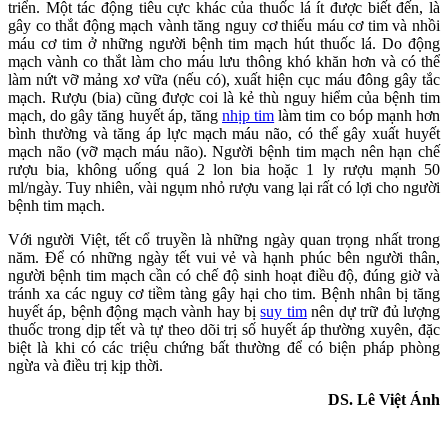
triển. Một tác động tiêu cực khác của thuốc lá ít được biết đến, là
gây co thắt động mạch vành tăng nguy cơ thiếu máu cơ tim và nhồi
máu cơ tim ở những người bệnh tim mạch hút thuốc lá. Do động
mạch vành co thắt làm cho máu lưu thông khó khăn hơn và có thể
làm nứt vỡ mảng xơ vữa (nếu có), xuất hiện cục máu đông gây tắc
mạch. Rượu (bia) cũng được coi là kẻ thù nguy hiểm của bệnh tim
mạch, do gây tăng huyết áp, tăng
nhịp tim
làm tim co bóp mạnh hơn
bình thường và tăng áp lực mạch máu não, có thể gây xuất huyết
mạch não (vỡ mạch máu não). Người bệnh tim mạch nên hạn chế
rượu bia, không uống quá 2 lon bia hoặc 1 ly rượu mạnh 50
ml/ngày. Tuy nhiên, vài ngụm nhỏ rượu vang lại rất có lợi cho người
bệnh tim mạch.
Với người Việt, tết cổ truyền là những ngày quan trọng nhất trong
năm. Để có những ngày tết vui vẻ và hạnh phúc bên người thân,
người bệnh tim mạch cần có chế độ sinh hoạt điều độ, đúng giờ và
tránh xa các nguy cơ tiềm tàng gây hại cho tim. Bệnh nhân bị tăng
huyết áp, bệnh động mạch vành hay bị
suy tim
nên dự trữ đủ lượng
thuốc trong dịp tết và tự theo dõi trị số huyết áp thường xuyên, đặc
biệt là khi có các triệu chứng bất thường để có biện pháp phòng
ngừa và điều trị kịp thời.
DS. Lê Việt Ánh