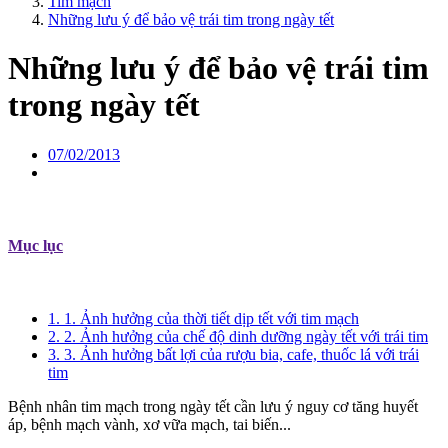
Tim mạch
Những lưu ý để bảo vệ trái tim trong ngày tết
Những lưu ý để bảo vệ trái tim
trong ngày tết
07/02/2013
Mục lục
1. 1. Ảnh hưởng của thời tiết dịp tết với tim mạch
2. 2. Ảnh hưởng của chế độ dinh dưỡng ngày tết với trái tim
3. 3. Ảnh hưởng bất lợi của rượu bia, cafe, thuốc lá với trái
tim
Bệnh nhân tim mạch trong ngày tết cần lưu ý nguy cơ tăng huyết
áp, bệnh mạch vành, xơ vữa mạch, tai biến...