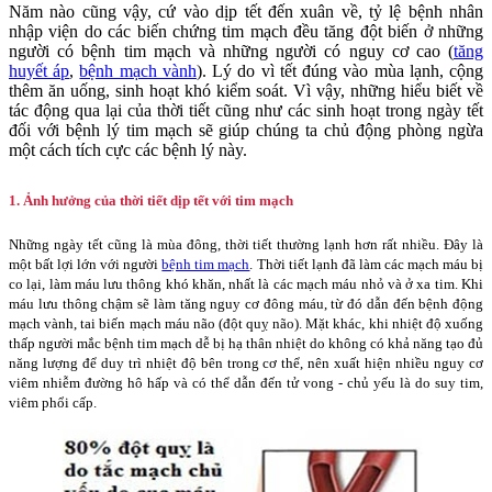
Năm nào cũng vậy, cứ vào dịp tết đến xuân về, tỷ lệ bệnh nhân
nhập viện do các biến chứng tim mạch đều tăng đột biến ở những
người có bệnh tim mạch và những người có nguy cơ cao (
tăng
huyết áp
,
bệnh mạch vành
). Lý do vì tết đúng vào mùa lạnh, cộng
thêm ăn uống, sinh hoạt khó kiểm soát. Vì vậy, những hiểu biết về
tác động qua lại của thời tiết cũng như các sinh hoạt trong ngày tết
đối với bệnh lý tim mạch sẽ giúp chúng ta chủ động phòng ngừa
một cách tích cực các bệnh lý này.
1. Ảnh hưởng của thời tiết dịp tết với tim mạch
Những ngày tết cũng là mùa đông, thời tiết thường lạnh hơn rất nhiều. Đây là
một bất lợi lớn với người
bệnh tim mạch
. Thời tiết lạnh đã làm các mạch máu bị
co lại, làm máu lưu thông khó khăn, nhất là các mạch máu nhỏ và ở xa tim. Khi
máu lưu thông chậm sẽ làm tăng nguy cơ đông máu, từ đó dẫn đến bệnh động
mạch vành, tai biến mạch máu não (đột quỵ não). Mặt khác, khi nhiệt độ xuống
thấp người mắc bệnh tim mạch dễ bị hạ thân nhiệt do không có khả năng tạo đủ
năng lượng để duy trì nhiệt độ bên trong cơ thể, nên xuất hiện nhiều nguy cơ
viêm nhiễm đường hô hấp và có thể dẫn đến tử vong - chủ yếu là do suy tim,
viêm phổi cấp.