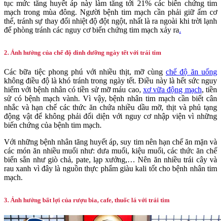
tục mức tăng huyết áp này làm tăng tới 21% các biến chứng tim
mạch trong mùa đông. Người bệnh tim mạch cần phải giữ ấm cơ
thể, tránh sự thay đổi nhiệt độ đột ngột, nhất là ra ngoài khi trời lạnh
để phòng tránh các nguy cơ biến chứng tim mạch xảy ra
.
2. Ảnh hưởng của chế độ dinh dưỡng ngày tết với trái tim
Các bữa tiệc phong phú với nhiều thịt, mỡ cùng
chế độ ăn uống
không điều độ là khó tránh trong ngày tết. Điều này là hết sức nguy
hiểm với bệnh nhân có tiền sử mỡ máu cao,
xơ vữa động mạch
, tiền
sử có bệnh mạch vành. Vì vậy, bệnh nhân tim mạch cần biết cân
nhắc và hạn chế các thức ăn chứa nhiều dầu mỡ, thịt và phủ tạng
động vật để không phải đối diện với nguy cơ nhập viện vì những
biến chứng của bệnh tim mạch.
Với những bệnh nhân tăng huyết áp, suy tim nên hạn chế ăn mặn và
các món ăn nhiều muối như: dưa muối, kiệu muối, các thức ăn chế
biến sẵn như giò chả, pate, lạp xưởng,… Nên ăn nhiều trái cây và
rau xanh vì đây là nguồn thực phẩm giàu kali tốt cho bệnh nhân tim
mạch.
3. Ảnh hưởng bất lợi của rượu bia, cafe, thuốc lá với trái tim