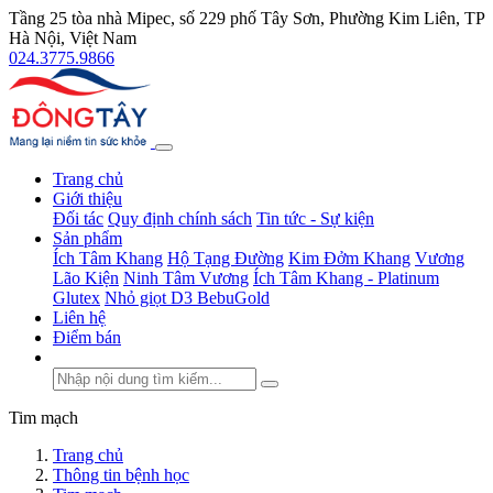
Tầng 25 tòa nhà Mipec, số 229 phố Tây Sơn, Phường Kim Liên, TP
Hà Nội, Việt Nam
024.3775.9866
Trang chủ
Giới thiệu
Đối tác
Quy định chính sách
Tin tức - Sự kiện
Sản phẩm
Ích Tâm Khang
Hộ Tạng Đường
Kim Đởm Khang
Vương
Lão Kiện
Ninh Tâm Vương
Ích Tâm Khang - Platinum
Glutex
Nhỏ giọt D3 BebuGold
Liên hệ
Điểm bán
Tim mạch
Trang chủ
Thông tin bệnh học