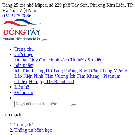
Tầng 25 tòa nhà Mipec, số 229 phố Tây Sơn, Phường Kim Liên, TP
Hà Nội, Việt Nam
024.3775.9866
Trang chủ
Giới thiệu
Đối tác
Quy định chính sách
Tin tức - Sự kiện
Sản phẩm
Ích Tâm Khang
Hộ Tạng Đường
Kim Đởm Khang
Vương
Lão Kiện
Ninh Tâm Vương
Ích Tâm Khang - Platinum
Glutex
Nhỏ giọt D3 BebuGold
Liên hệ
Điểm bán
Tim mạch
Trang chủ
Thông tin bệnh học