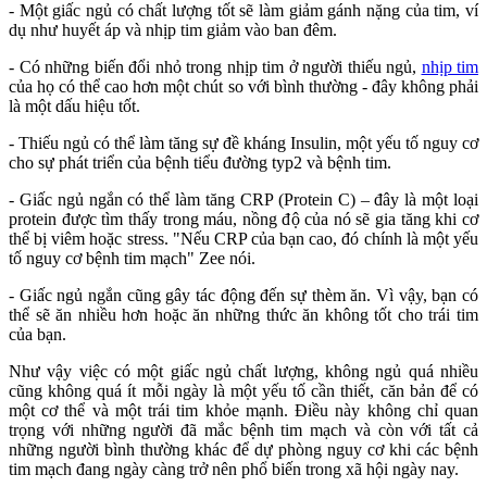
- Một giấc ngủ có chất lượng tốt sẽ làm giảm gánh nặng của tim, ví
dụ như huyết áp và nhịp tim giảm vào ban đêm.
- Có những biến đổi nhỏ trong nhịp tim ở người thiếu ngủ,
nhịp tim
của họ có thể cao hơn một chút so với bình thường - đây không phải
là một dấu hiệu tốt.
- Thiếu ngủ có thể làm tăng sự đề kháng Insulin, một yếu tố nguy cơ
cho sự phát triển của bệnh tiểu đường typ2 và bệnh tim.
- Giấc ngủ ngắn có thể làm tăng CRP (Protein C) – đây là một loại
protein được tìm thấy trong máu, nồng độ của nó sẽ gia tăng khi cơ
thể bị viêm hoặc stress. "Nếu CRP của bạn cao, đó chính là một yếu
tố nguy cơ bệnh tim mạch" Zee nói.
- Giấc ngủ ngắn cũng gây tác động đến sự thèm ăn. Vì vậy, bạn có
thể sẽ ăn nhiều hơn hoặc ăn những thức ăn không tốt cho trái tim
của bạn.
Như vậy việc có một giấc ngủ chất lượng, không ngủ quá nhiều
cũng không quá ít mỗi ngày là một yếu tố cần thiết, căn bản để có
một cơ thể và một trái tim khỏe mạnh. Điều này không chỉ quan
trọng với những người đã mắc bệnh tim mạch và còn với tất cả
những người bình thường khác để dự phòng nguy cơ khi các bệnh
tim mạch đang ngày càng trở nên phổ biến trong xã hội ngày nay.