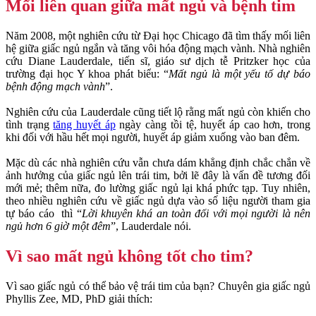
Mối liên quan giữa mất ngủ và bệnh tim
Năm 2008, một nghiên cứu từ Đại học Chicago đã tìm thấy mối liên
hệ giữa giấc ngủ ngắn và tăng vôi hóa động mạch vành. Nhà nghiên
cứu Diane Lauderdale, tiến sĩ, giáo sư dịch tễ Pritzker học của
trường đại học Y khoa phát biểu: “
Mất ngủ là một yếu tố dự báo
bệnh động mạch vành
”.
Nghiên cứu của Lauderdale cũng tiết lộ rằng mất ngủ còn khiến cho
tình trạng
tăng huyết áp
ngày càng tồi tệ, huyết áp cao hơn, trong
khi đối với hầu hết mọi người, huyết áp giảm xuống vào ban đêm.
Mặc dù các nhà nghiên cứu vẫn chưa dám khẳng định chắc chắn về
ảnh hưởng của giấc ngủ lên trái tim, bởi lẽ đây là vấn đề tương đối
mới mẻ; thêm nữa, đo lường giấc ngủ lại khá phức tạp. Tuy nhiên,
theo nhiều nghiên cứu về giấc ngủ dựa vào số liệu người tham gia
tự báo cáo thì “
Lời khuyên khá an toàn đối với mọi người là nên
ngủ hơn 6 giờ một đêm
”, Lauderdale nói.
Vì sao mất ngủ không tốt cho tim?
Vì sao giấc ngủ có thể bảo vệ trái tim của bạn? Chuyên gia giấc ngủ
Phyllis Zee, MD, PhD giải thích: