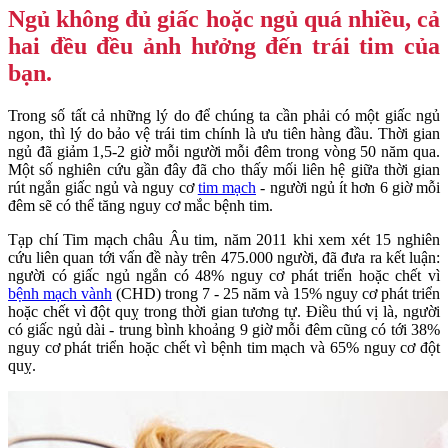
Ngủ không đủ giấc hoặc ngủ quá nhiều, cả
hai đều đều ảnh hưởng đến trái tim của
bạn.
Trong số tất cả những lý do để chúng ta cần phải có một giấc ngủ
ngon, thì lý do bảo vệ trái tim chính là ưu tiên hàng đầu. Thời gian
ngủ đã giảm 1,5-2 giờ mỗi người mỗi đêm trong vòng 50 năm qua.
Một số nghiên cứu gần đây đã cho thấy mối liên hệ giữa thời gian
rút ngắn giấc ngủ và nguy cơ
tim mạch
- người ngủ ít hơn 6 giờ mỗi
đêm sẽ có thể tăng nguy cơ mắc bệnh tim.
Tạp chí Tim mạch châu Âu tim, năm 2011 khi xem xét 15 nghiên
cứu liên quan tới vấn đề này trên 475.000 người, đã đưa ra kết luận:
người có giấc ngủ ngắn có 48% nguy cơ phát triển hoặc chết vì
bệnh mạch vành
(CHD) trong 7 - 25 năm và 15% nguy cơ phát triển
hoặc chết vì đột quỵ trong thời gian tương tự. Điều thú vị là, người
có giấc ngủ dài - trung bình khoảng 9 giờ mỗi đêm cũng có tới 38%
nguy cơ phát triển hoặc chết vì bệnh tim mạch và 65% nguy cơ đột
quỵ.