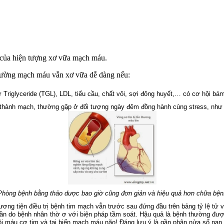
 của hiện tượng xơ vữa mạch máu.
hường mạch máu vẫn xơ vữa dễ dàng nếu:
Triglyceride (TGL), LDL, tiểu cầu, chất vôi, sợi đông huyết,… có cơ hội b
o thành mạch, thường gặp ở đối tượng ngày đêm đồng hành cùng stress, như 
Phòng bệnh bằng thảo dược bao giờ cũng đơn giản và hiệu quả hơn chữa bện
hương tiện điều
trị bệnh tim mạch vẫn trước sau đứng đầu trên bảng tỷ lệ tử v
 do bệnh nhân thờ ơ với biện pháp tầm soát. Hậu quả là bệnh thường được 
máu cơ tim và tai biến mạch máu não! Đáng lưu ý là gần phân nửa số nạn 