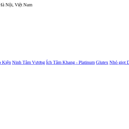
 Hà Nội, Việt Nam
 Kiện
Ninh Tâm Vương
Ích Tâm Khang - Platinum
Glutex
Nhỏ giọt 