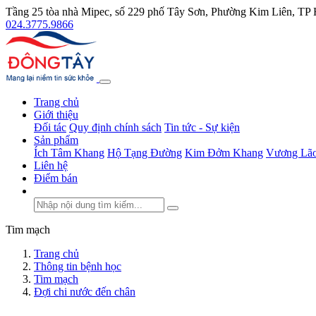
Tầng 25 tòa nhà Mipec, số 229 phố Tây Sơn, Phường Kim Liên, TP
024.3775.9866
Trang chủ
Giới thiệu
Đối tác
Quy định chính sách
Tin tức - Sự kiện
Sản phẩm
Ích Tâm Khang
Hộ Tạng Đường
Kim Đởm Khang
Vương Lão
Liên hệ
Điểm bán
Tim mạch
Trang chủ
Thông tin bệnh học
Tim mạch
Đợi chi nước đến chân