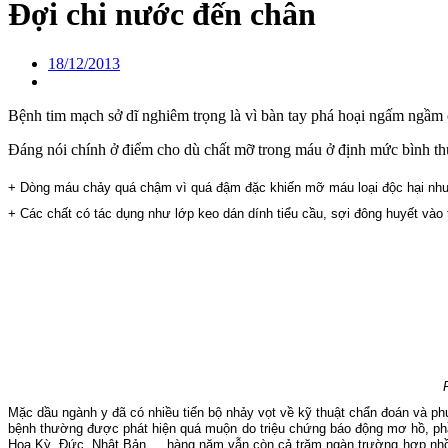
Đợi chi nước đến chân
18/12/2013
Bệnh tim mạch sở dĩ nghiêm trọng là vì bàn tay phá hoại ngấm ngầm
Đáng nói chính ở điểm cho dù chất mỡ trong máu ở định mức bình t
+ Dòng máu chảy quá chậm vì quá đậm đặc khiến mỡ máu loại độc hại như 
+ Các chất có tác dụng như lớp keo dán dính tiểu cầu, sợi đông huyết và
Mặc dầu ngành y đã có nhiều tiến bộ nhảy vọt về kỹ thuật chẩn đoán và p
bệnh thường được phát hiện quá muộn do triệu chứng báo động mơ hồ, phần
Hoa Kỳ, Đức, Nhật Bản,… hàng năm vẫn còn cả trăm ngàn trường hợp nhồi 