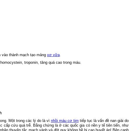
ám vào thành mạch tạo mảng
xơ vữa
.
homocystein, troponin, tăng quá cao trong máu.
h
ong. Một trong các lý do là vì
nhồi máu cơ tim
tiếp tục là vấn đề nan giải do
cấp cứu quá trễ. Bằng chứng là ở các quốc gia có nền y tế tiên tiến, như
nhân thuyên tắc mạch vành và đột quỵ không hề bị cao huyết áp! Bên cạnh