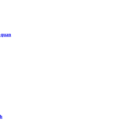
 quan
nh