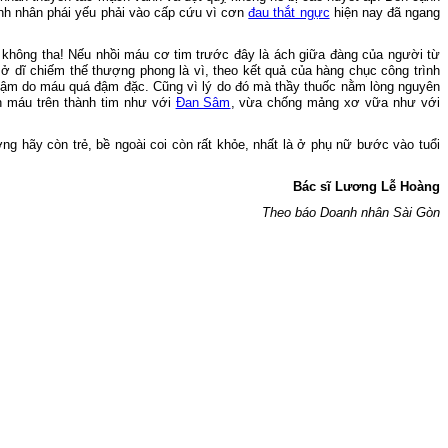
nh nhân phái yếu phải vào cấp cứu vì cơn
đau thắt ngực
hiện nay đã ngang
 không tha! Nếu nhồi máu cơ tim trước đây là ách giữa đàng của người từ
sở dĩ chiếm thế thượng phong là vì, theo kết quả của hàng chục công trình
hậm do máu quá đậm đặc. Cũng vì lý do đó mà thầy thuốc nằm lòng nguyên
h máu trên thành tim như với
Đan Sâm
, vừa chống mảng xơ vữa như với
g hãy còn trẻ, bề ngoài coi còn rất khỏe, nhất là ở phụ nữ bước vào tuổi
Bác sĩ Lương Lễ Hoàng
Theo báo Doanh nhân Sài Gòn