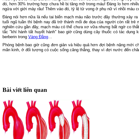
đó, hơn 30% trường hợp chưa hề bị tăng mỡ trong máu! Đáng lo hơn nhiều 
ngửa với giới mày râu! Thêm vào đó, tỷ lệ tử vong ở phụ nữ vì nhồi máu c
Đáng nói hơn nữa là nếu tai biến mạch máu não trước đây thường xảy ra 
tuổi ngũ tuần thì bệnh nay đã trở thành mối đe dọa của người còn rất trẻ
nghiên cứu gần đây, mạch máu có thể chưa xơ vữa nhưng bất ngờ co thắt
tắc "khí hành tất huyết hành" bao giờ cũng dùng cây thuốc có tác dụng
berberin trong
Vàng Đằng
…
Phòng bệnh bao giờ cũng đơn giản và hiệu quả hơn đợi bệnh nặng mới 
mãn kinh, ở đối tượng có cuộc sống căng thẳng, thay vì đợi nước đến châ
Bài viết liên quan