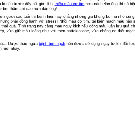
là nếu trước đây nữ giới ít bị
thiếu máu cơ tim
hơn cánh đàn ông thì số bệ
ơ tim thậm chí cao hơn đàn ông!
ở người cao tuổi thì bệnh hiện nay chẳng những già không bỏ mà nhỏ cũng
 nhưng phải đồng hành với stress! Nhồi máu cơ tim, tai biến mạch máu não 
 thái quá. Tình trạng này càng mau nguy kịch nếu dòng máu luân lưu quá c
 kép, vừa giữ máu loãng như với men nattokinoase, vừa chống co thắt mạc
chữa. Dược thảo ngừa
bệnh tim mạch
nên được sử dụng ngay từ khi đối tượn
n mới nhảy.