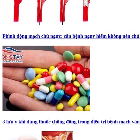
Phình động mạch chủ ngực: căn bệnh nguy hiểm không nên chủ
3 lưu ý khi dùng thuốc chống đông trong điều trị bệnh mạch và