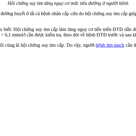
Hội chứng suy tim tăng nguy cơ mắc tiểu đường ở người bệnh
đường huyết ở tất cả bệnh nhân cấp cứu do hội chứng suy tim cấp giúp
iết: Hội chứng suy tim cấp làm tăng nguy cơ tiến triển ĐTĐ dẫn đế
6,1 mmol/l cần được kiểm tra, theo dõi về bệnh ĐTĐ trước và sau kh
ối cùng là hội chứng suy tim cấp. Do vậy, người
bệnh tim mạch
cần t