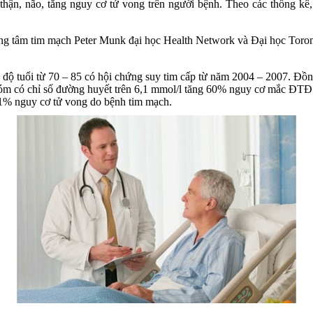
, thận, não, tăng nguy cơ tử vong trên người bệnh. Theo các thống
g tâm tim mạch Peter Munk đại học Health Network và Đại học Toronto
độ tuổi từ 70 – 85 có hội chứng suy tim cấp từ năm 2004 – 2007. Đồng
hóm có chỉ số đường huyết trên 6,1 mmol/l tăng 60% nguy cơ mắc ĐTĐ
1% nguy cơ tử vong do bệnh tim mạch.