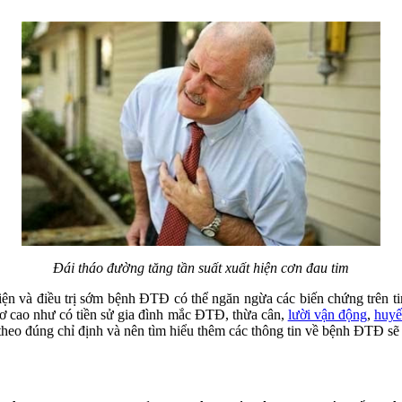
Đái tháo đường tăng tần suất xuất hiện cơn đau tim
iện và điều trị sớm bệnh ĐTĐ có thể ngăn ngừa các biến chứng trên t
cơ cao như có tiền sử gia đình mắc ĐTĐ, thừa cân,
lười vận động
,
huyế
c theo đúng chỉ định và nên tìm hiểu thêm các thông tin về bệnh ĐTĐ 