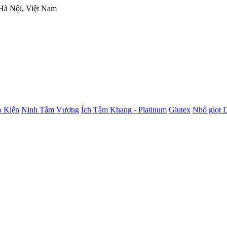
 Hà Nội, Việt Nam
 Kiện
Ninh Tâm Vương
Ích Tâm Khang - Platinum
Glutex
Nhỏ giọt 