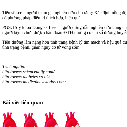
Tiến sĩ Lee – người tham gia nghiên cứu cho rằng: Xác định nồng độ 
có phương pháp điều trị thích hợp, hiệu quả.
PGS.TS y khoa Douglas Lee – người đứng đầu nghiên cứu cũng cho b
người bệnh chưa được chẩn đoán ĐTĐ những có chỉ số đường huyết > 
Tiểu đường làm nặng hơn tình trạng bệnh lý tim mạch và hậu quả cu
tình trạng bệnh, giảm nguy cơ tử vong sớm.
Trích nguồn:
http://www.sciencedaily.com/
http://www.diabetes.co.uk/
http://www.medicalnewstoday.com/
Bài viết liên quan