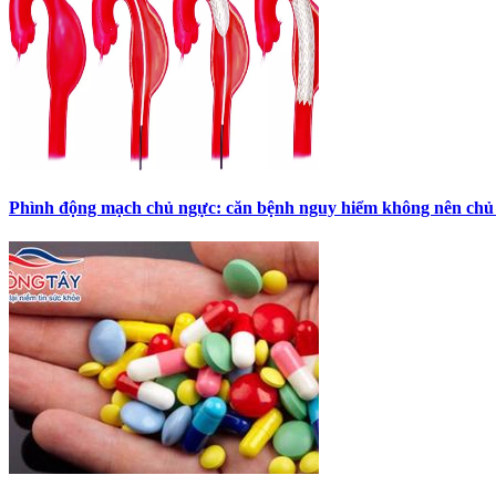
Phình động mạch chủ ngực: căn bệnh nguy hiểm không nên chủ