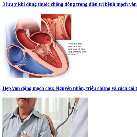
3 lưu ý khi dùng thuốc chống đông trong điều trị bệnh mạch và
Hẹp van động mạch chủ: Nguyên nhân, triệu chứng và cách cải 