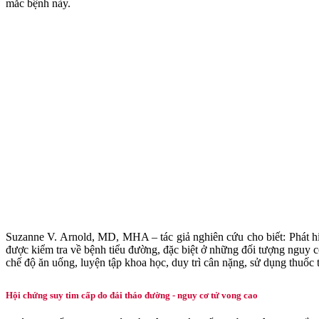
mắc bệnh này.
Suzanne V. Arnold, MD, MHA – tác giả nghiên cứu cho biết: Phát h
được kiểm tra về bệnh tiểu đường, đặc biệt ở những đối tượng nguy 
chế độ ăn uống, luyện tập khoa học, duy trì cân nặng, sử dụng thuố
Hội chứng suy tim cấp do đái tháo đường - nguy cơ tử vong cao