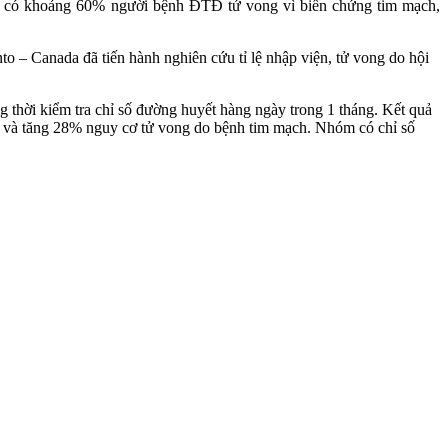
 kê, có khoảng 60% người bệnh ĐTĐ tử vong vì biến chứng tim mạch,
 – Canada đã tiến hành nghiên cứu tỉ lệ nhập viện, tử vong do hội
 thời kiểm tra chỉ số đường huyết hàng ngày trong 1 tháng. Kết quả
 và tăng 28% nguy cơ tử vong do bệnh tim mạch. Nhóm có chỉ số