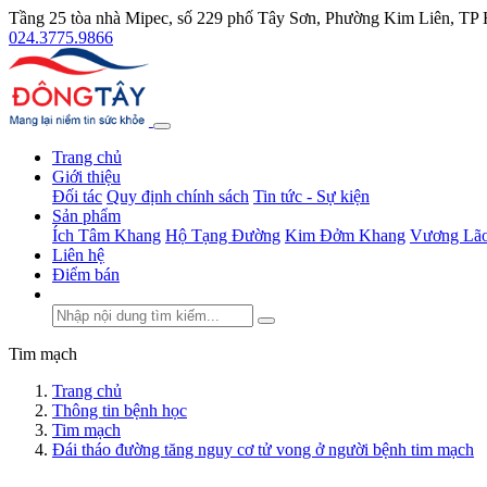
Tầng 25 tòa nhà Mipec, số 229 phố Tây Sơn, Phường Kim Liên, TP
024.3775.9866
Trang chủ
Giới thiệu
Đối tác
Quy định chính sách
Tin tức - Sự kiện
Sản phẩm
Ích Tâm Khang
Hộ Tạng Đường
Kim Đởm Khang
Vương Lão
Liên hệ
Điểm bán
Tim mạch
Trang chủ
Thông tin bệnh học
Tim mạch
Đái tháo đường tăng nguy cơ tử vong ở người bệnh tim mạch