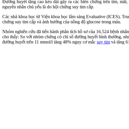
Đường huyết tăng cao kéo dài gây ra các biến chứng trên tim, mắt
nguyên nhân chủ yếu là do hội chứng suy tim cấp.
Các nhà khoa học từ Viện khoa học lâm sàng Evaluative (ICES), Trun
chứng suy tim cấp và ảnh hưởng của nồng độ glucose trong máu.
Nhóm nghiên cứu đã tiến hành phân tích hồ sơ của 16.524 bệnh nhân 
cho thấy: So với nhóm chứng có chỉ số đường huyết bình thường, n
đường huyết trên 11 mmol/l tăng 48% nguy cơ mắc
suy tim
và tăng 6