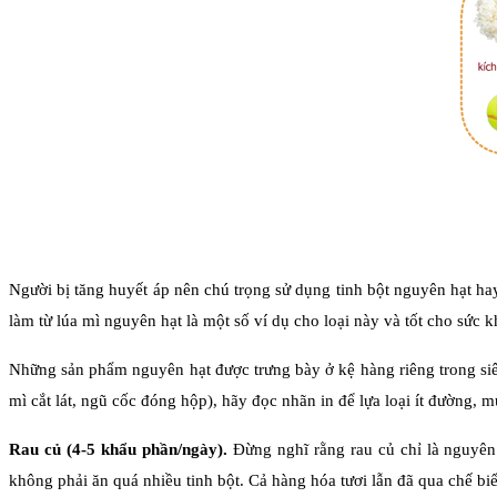
Người bị tăng huyết áp nên chú trọng sử dụng tinh bột nguyên hạt hay
làm từ lúa mì nguyên hạt là một số ví dụ cho loại này và tốt cho sức 
Những sản phẩm nguyên hạt được trưng bày ở kệ hàng riêng trong siê
mì cắt lát, ngũ cốc đóng hộp), hãy đọc nhãn in để lựa loại ít đường, m
Rau củ (4-5 khẩu phần/ngày). 
Đừng nghĩ rằng rau củ chỉ là nguyên
không phải ăn quá nhiều tinh bột. Cả hàng hóa tươi lẫn đã qua chế biế