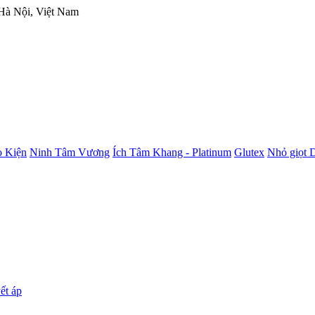
 Hà Nội, Việt Nam
 Kiện
Ninh Tâm Vương
Ích Tâm Khang - Platinum
Glutex
Nhỏ giọt 
ết áp