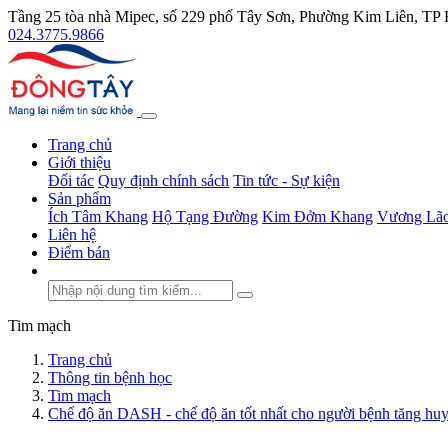
Tầng 25 tòa nhà Mipec, số 229 phố Tây Sơn, Phường Kim Liên, TP
024.3775.9866
Trang chủ
Giới thiệu
Đối tác
Quy định chính sách
Tin tức - Sự kiện
Sản phẩm
Ích Tâm Khang
Hộ Tạng Đường
Kim Đởm Khang
Vương Lão
Liên hệ
Điểm bán
Tim mạch
Trang chủ
Thông tin bệnh học
Tim mạch
Chế độ ăn DASH - chế độ ăn tốt nhất cho người bệnh tăng huy