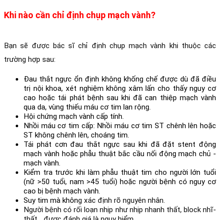
Khi nào cần chỉ định chụp mạch vành
?
Bạn sẽ được bác sĩ chỉ định chụp mạch vành khi thuộc các 
trường hợp sau:
Đau thắt ngực ổn định
 không khống chế được dù đã điều 
trị nội khoa, xét nghiệm không xâm lấn cho thấy nguy cơ 
cao hoặc tái phát bệnh sau khi đã can thiệp mạch vành 
qua da, vùng thiếu máu cơ tim lan rộng.
Hội chứng mạch vành cấp tính
.
Nhồi máu cơ tim cấp
: Nhồi máu cơ tim ST chênh lên hoặc 
ST không chênh lên, choáng tim.
Tái phát cơn đau thắt ngực sau khi đã đặt stent động 
mạch vành hoặc 
phẫu thuật bắc cầu nối động mạch chủ - 
mạch vành
. 
Kiểm tra trước khi làm phẫu thuật tim cho người lớn tuổi 
(nữ >50 tuổi, nam >45 tuổi) hoặc người bệnh có nguy cơ 
cao bị bệnh mạch vành. 
Suy tim
 mà khôn
g xác định rõ nguyên nhân.
Người bệnh có rối loạn nhịp như nhịp nhanh thất, block nhĩ-
thất... được đánh giá là nguy hiểm. 