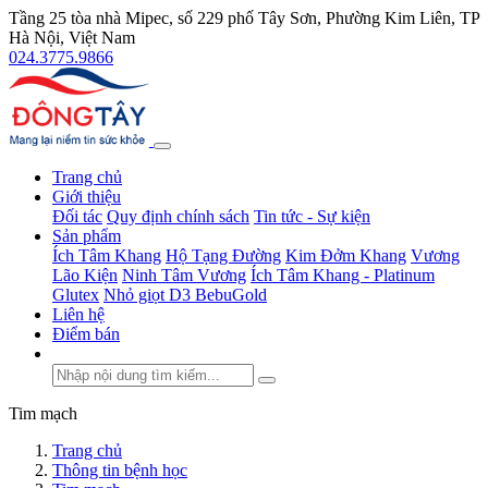
Tầng 25 tòa nhà Mipec, số 229 phố Tây Sơn, Phường Kim Liên, TP
Hà Nội, Việt Nam
024.3775.9866
Trang chủ
Giới thiệu
Đối tác
Quy định chính sách
Tin tức - Sự kiện
Sản phẩm
Ích Tâm Khang
Hộ Tạng Đường
Kim Đởm Khang
Vương
Lão Kiện
Ninh Tâm Vương
Ích Tâm Khang - Platinum
Glutex
Nhỏ giọt D3 BebuGold
Liên hệ
Điểm bán
Tim mạch
Trang chủ
Thông tin bệnh học