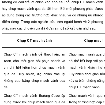
Không có câu trả lời chính xác cho câu hỏi chụp CT mạch vành 
hay chụp mạch vành qua da tốt hơn. Bởi mỗi phương pháp được 
áp dụng trong các trường hợp khác nhau và có những ưu nhược 
điểm riêng. Trong các nghiên cứu trên người bệnh về 2 phương 
pháp này, các chuyên gia đã đưa ra một số kết luận như sau:
Chụp CT mạch vành
Chụp mạch 
Chụp CT mạch vành dễ thực hiện, an 
Chụp mạch vành qua da
toàn, cho thời gian hồi phục nhanh và 
có thể kết hợp với phư
chi phí tiết kiệm hơn chụp mạch vành 
mạch vành khác như đ
qua da. Tuy nhiên, độ chính xác lại 
Tuy nhiên thời gian hồi
không cao bằng chụp mạch vành qua 
xảy ra biến chứng cũng 
da. 
chụp CT mạch vành. 
Chụp CT mạch vành thường được áp 
Chụp mạch vành qua d
dụng trước khi chụp mạch vành qua da 
trong trường hợp cấp c