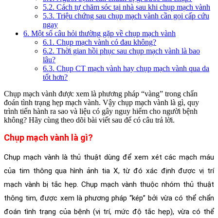
5.2. Cách tự chăm sóc tại nhà sau khi chụp mạch vành
5.3. Triệu chứng sau chụp mạch vành cần gọi cấp cứu
ngay
6. Một số câu hỏi thường gặp về chụp mạch vành
6.1. Chụp mạch vành có đau không?
6.2. Thời gian hồi phục sau chụp mạch vành là bao
lâu?
6.3. Chụp CT mạch vành hay chụp mạch vành qua da
tốt hơn?
Chụp mạch vành được xem là phương pháp “vàng” trong chẩn
đoán tình trạng hẹp mạch vành. Vậy chụp mạch vành là gì, quy
trình tiến hành ra sao và liệu có gây nguy hiểm cho người bệnh
không? Hãy cùng theo dõi bài viết sau để có câu trả lời.
Chụp mạch vành là gì? 
Chụp mạch vành
 là thủ thuật dùng để xem xét các mạch máu 
của tim thông qua hình ảnh tia X, từ đó xác định được vị trí 
mạch vành bị tắc hẹp. Chụp mạch vành thuộc nhóm thủ thuật 
thông tim, được xem là phương pháp “kép” bởi vừa có thể chẩn 
đoán tình trạng của bệnh (vị trí, mức độ tắc hẹp), vừa có thể 