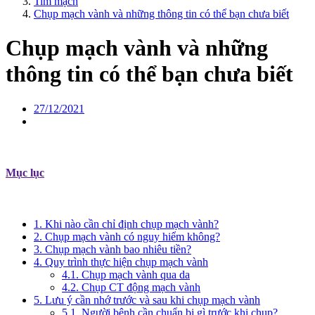
Tim mạch
Chụp mạch vành và những thông tin có thể bạn chưa biết
Chụp mạch vành và những
thông tin có thể bạn chưa biết
27/12/2021
Mục lục
1. Khi nào cần chỉ định chụp mạch vành?
2. Chụp mạch vành có nguy hiểm không?
3. Chụp mạch vành bao nhiêu tiền?
4. Quy trình thực hiện chụp mạch vành
4.1. Chụp mạch vành qua da
4.2. Chụp CT động mạch vành
5. Lưu ý cần nhớ trước và sau khi chụp mạch vành
5.1. Người bệnh cần chuẩn bị gì trước khi chụp?