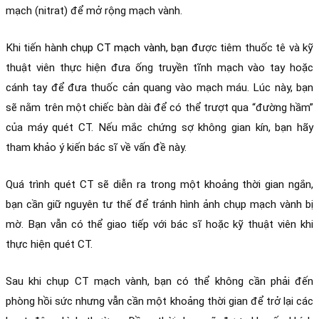
mạch (nitrat) để mở rộng mạch vành. 
Khi tiến hàn
h 
chụp CT mạch vành
, bạn đ
ược tiêm thuốc tê và kỹ 
thuật viên thực hiện đưa ống truyền tĩnh mạch vào tay hoặc 
cánh tay để đưa thuốc cản quang vào mạch máu. Lúc này, bạn 
sẽ nằm trên một chiếc bàn dài để có thể trượt qua “đường hầm” 
của máy quét CT. Nếu mắc chứng sợ không gian kín, bạn hãy 
tham khảo ý kiến bác sĩ về vấn đề này. 
Quá trình quét CT sẽ diễn ra trong một khoảng thời gian ngắn, 
bạn cần giữ nguyên tư thế để tránh hình ảnh chụp mạch vành bị 
mờ. Bạn vẫn có thể giao tiếp với bác sĩ hoặc kỹ thuật viên khi 
thực hiện quét CT. 
Sau khi chụp CT mạch vành, bạn có thể không cần phải đến 
phòng hồi sức nhưng vẫn cần một khoảng thời gian để trở lại các 