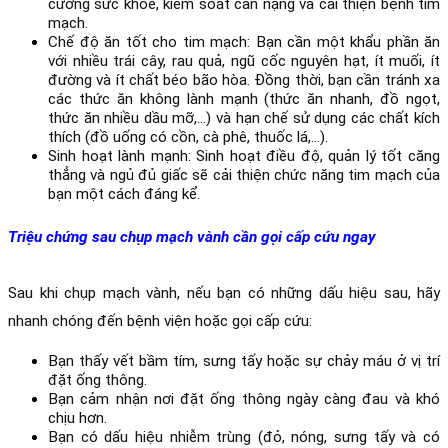
cường sức khỏe, kiểm soát cân nặng và cải thiện bệnh tim 
mạch. 
Chế độ ăn tốt cho tim mạch: Bạn cần một khẩu phần ăn 
với nhiều trái cây, rau quả, ngũ cốc nguyên hạt, ít muối, ít 
đường và ít chất béo bão hòa. Đồng thời, bạn cần tránh xa 
các thức ăn không lành mạnh (thức ăn nhanh, đồ ngọt, 
thức ăn nhiều dầu mỡ,...) và hạn chế sử dụng các chất kích 
thích (đồ uống có cồn, cà phê, thuốc lá,...).
Sinh hoạt lành mạnh: Sinh hoạt điều độ, quản lý tốt căng 
thẳng và ngủ đủ giấc sẽ cải thiện chức năng tim mạch của 
bạn một cách đáng kể. 
Triệu chứng sau chụp mạch vành cần gọi cấp cứu ngay
Sau khi chụp mạch vành, nếu bạn có những dấu hiệu sau, hãy 
nhanh chóng đến bệnh viện hoặc gọi cấp cứu:
Bạn thấy vết bầm tím, sưng tấy hoặc sự chảy máu ở vị trí 
đặt ống thông.
Bạn cảm nhận nơi đặt ống thông ngày càng đau và khó 
chịu hơn.
Bạn có dấu hiệu nhiễm trùng (đỏ, nóng, sưng tấy và có 