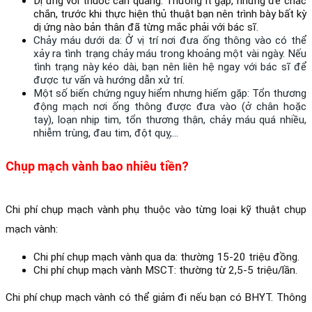
Dị ứng với thuốc cản quang: Thường ít gặp, nhưng để chắc 
chắn, trước khi thực hiện thủ thuật bạn nên trình bày bất kỳ 
dị ứng nào bản thân đã từng mắc phải với bác sĩ.
Chảy máu dưới da: Ở vị trí nơi đưa ống thông vào có thể 
xảy ra tình trạng chảy máu trong khoảng một vài ngày. Nếu 
tình trạng này kéo dài, bạn nên liên hệ ngay với bác sĩ để 
được tư vấn và hướng dẫn xử trí.
Một số biến chứng nguy hiểm nhưng hiếm gặp: Tổn thương 
động mạch nơi ống thông được đưa vào (ở chân hoặc 
tay), loạn nhịp tim, tổn thương thận, chảy máu quá nhiều, 
nhiễm trùng, đau tim, đột quỵ,... 
Chụp mạch vành bao nhiêu tiền?
Chi phí chụp mạch vành phụ thuộc vào từng loại kỹ thuật chụp 
mạch vành:
Chi phí chụp mạch vành qua da: thường 15-20 triệu đồng. 
Chi phí chụp mạch vành MSCT: thường từ 2,5-5 triệu/lần. 
Chi phí chụp mạch vành có thể giảm đi nếu bạn có BHYT. Thông 