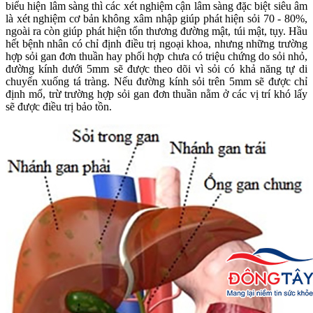
biểu hiện lâm sàng thì các xét nghiệm cận lâm sàng đặc biệt siêu âm
là xét nghiệm cơ bản không xâm nhập giúp phát hiện sỏi 70 - 80%,
ngoài ra còn giúp phát hiện tổn thương đường mật, túi mật, tụy. Hầu
hết bệnh nhân có chỉ định điều trị ngoại khoa, nhưng những trường
hợp sỏi gan đơn thuần hay phối hợp chưa có triệu chứng do sỏi nhỏ,
đường kính dưới 5mm sẽ được theo dõi vì sỏi có khả năng tự di
chuyển xuống tá tràng. Nếu đường kính sỏi trên 5mm sẽ được chỉ
định mổ, trừ trường hợp sỏi gan đơn thuần nằm ở các vị trí khó lấy
sẽ được điều trị bảo tồn.