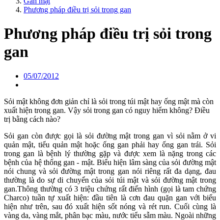
Gan mật
Phương pháp điều trị sỏi trong gan
Phương pháp điều trị sỏi trong
gan
05/07/2012
Sỏi mật không đơn giản chỉ là sỏi trong túi mật hay ống mật mà còn
xuất hiện trong gan. Vậy sỏi trong gan có nguy hiểm không? Điều
trị bằng cách nào?
Sỏi gan còn được gọi là sỏi đường mật trong gan vì sỏi nằm ở vi
quản mật, tiểu quản mật hoặc ống gan phải hay ống gan trái. Sỏi
trong gan là bệnh lý thường gặp và được xem là nặng trong các
bệnh của hệ thống gan - mật. Biểu hiện lâm sàng của sỏi đường mật
nói chung và sỏi đường mật trong gan nói riêng rất đa dạng, đau
thường là do sự di chuyển của sỏi túi mật và sỏi đường mật trong
gan.Thông thường có 3 triệu chứng rất điển hình (gọi là tam chứng
Charco) tuần tự xuất hiện: đầu tiên là cơn đau quặn gan với biểu
hiện như trên, sau đó xuất hiện sốt nóng và rét run. Cuối cùng là
vàng da, vàng mắt, phân bạc màu, nước tiểu sẫm màu. Ngoài những