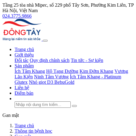
Tầng 25 tòa nhà Mipec, số 229 phố Tây Sơn, Phường Kim Liên, TP
Hà Nội, Việt Nam
024.3775.9866
Trang chủ
Giới thiệu
Đối tác
Quy định chính sách
Tin tức - Sự kiện
Sản phẩm
Ích Tâm Khang
Hộ Tạng Đường
Kim Đởm Khang
Vương
Lão Kiện
Ninh Tâm Vương
Ích Tâm Khang - Platinum
Glutex
Nhỏ giọt D3 BebuGold
Liên hệ
Điểm bán
Gan mật
Trang chủ
Thông tin bệnh học