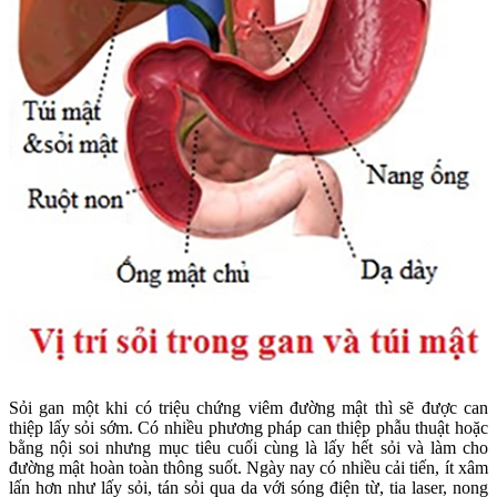
Sỏi gan một khi có triệu chứng viêm đường mật thì sẽ được can
thiệp lấy sỏi sớm. Có nhiều phương pháp can thiệp phẫu thuật hoặc
bằng nội soi nhưng mục tiêu cuối cùng là lấy hết sỏi và làm cho
đường mật hoàn toàn thông suốt. Ngày nay có nhiều cải tiến, ít xâm
lấn hơn như lấy sỏi, tán sỏi qua da với sóng điện từ, tia laser, nong