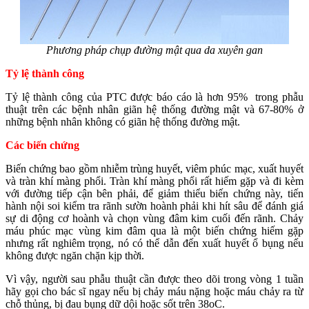
Phương pháp chụp đường mật qua da xuyên gan
Tỷ lệ thành công
Tỷ lệ thành công của PTC được báo cáo là hơn 95% trong phẫu
thuật trên các bệnh nhân giãn hệ thống đường mật và 67-80% ở
những bệnh nhân không có giãn hệ thống đường mật.
Các biến chứng
Biến chứng bao gồm nhiễm trùng huyết, viêm phúc mạc, xuất huyết
và tràn khí màng phổi. Tràn khí màng phổi rất hiếm gặp và đi kèm
với đường tiếp cận bên phải, để giảm thiểu biến chứng này, tiến
hành nội soi kiểm tra rãnh sườn hoành phải khi hít sâu để đánh giá
sự di động cơ hoành và chọn vùng đâm kim cuối đến rãnh. Chảy
máu phúc mạc vùng kim đâm qua là một biến chứng hiếm gặp
nhưng rất nghiêm trọng, nó có thể dẫn đến xuất huyết ổ bụng nếu
không được ngăn chặn kịp thời.
Vì vậy, người sau phẫu thuật cần được theo dõi trong vòng 1 tuần
hãy gọi cho bác sĩ ngay nếu bị chảy máu nặng hoặc máu chảy ra từ
chỗ thủng, bị đau bụng dữ dội hoặc sốt trên 38oC.