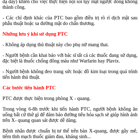
dạ dày) khiến cho việc thực hiện nội soi tụy mật ngược dòng không
thành công.
- Các chỉ định khác của PTC bao gồm điều trị rò rỉ dịch mật sau
phẫu thuật hoặc sa đường mật do chấn thương.
Những lưu ý khi sử dụng PTC
- Không áp dụng thủ thuật này cho phụ nữ mang thai.
- Người bệnh cần khai báo với bác sĩ tất cả các thuốc đang sử dụng,
đặc biệt là thuốc chống đông máu như Warfarin hay Plavix.
- Người bệnh không đeo trang sức hoặc đồ kim loại trong quá trình
tiến hành thủ thuật.
Các bước tiến hành PTC
PTC được thực hiện trong phòng X - quang.
Trong vòng 6-8h trước khi tiến hành PTC, người bệnh không ăn
uống bất cứ thứ gì để đảm bảo đường tiêu hóa sạch sẽ giúp hình ảnh
trên X- quang quan sát được dễ dàng.
Bệnh nhân được chuẩn bị tư thế trên bàn X-quang, được gây mê,
tiêm tĩnh mạch thuốc giảm đau, kháng sinh...