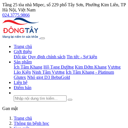
Tầng 25 tòa nhà Mipec, số 229 phố Tây Sơn, Phường Kim Liên, TP
Hà Nội, Việt Nam
024.3775.9866
Trang chủ
Giới thiệu
Đối tác
Quy định chính sách
Tin tức - Sự kiện
Sản phẩm
Ích Tâm Khang
Hộ Tạng Đường
Kim Đởm Khang
Vương
Lão Kiện
Ninh Tâm Vương
Ích Tâm Khang - Platinum
Glutex
Nhỏ giọt D3 BebuGold
Liên hệ
Điểm bán
Gan mật
Trang chủ
Thông tin bệnh học