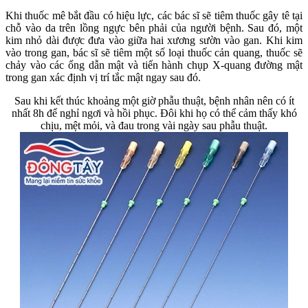
Khi thuốc mê bắt đầu có hiệu lực, các bác sĩ sẽ tiêm thuốc gây tê tại
chỗ vào da trên lồng ngực bên phải của người bệnh. Sau đó, một
kim nhỏ dài được đưa vào giữa hai xương sườn vào gan. Khi kim
vào trong gan, bác sĩ sẽ tiêm một số loại thuốc cản quang, thuốc sẽ
chảy vào các ống dẫn mật và tiến hành chụp X-quang đường mật
trong gan xác định vị trí tắc mật ngay sau đó.
Sau khi kết thúc khoảng một giờ phẫu thuật, bệnh nhân nên có ít
nhất 8h để nghỉ ngơi và hồi phục. Đôi khi họ có thể cảm thấy khó
chịu, mệt mỏi, và đau trong vài ngày sau phẫu thuật.