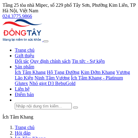
Tầng 25 tòa nhà Mipec, số 229 phố Tây Sơn, Phường Kim Liên, TP
Hà Nội, Việt Nam
024.3775.9866
Trang chủ
Giới thiệu
Đối tác
Quy định chính sách
Tin tức - Sự kiện
Sản phẩm
Ích Tâm Khang
Hộ Tạng Đường
Kim Đởm Khang
Vương
Lão Kiện
Ninh Tâm Vương
Ích Tâm Khang - Platinum
Glutex
Nhỏ giọt D3 BebuGold
Liên hệ
Điểm bán
Ích Tâm Khang
Trang chủ
Hỏi đáp