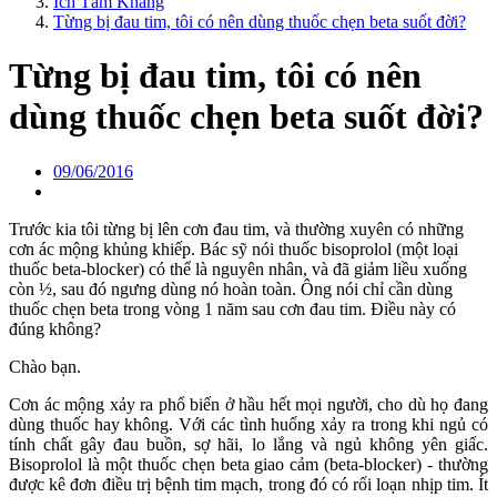
Ích Tâm Khang
Từng bị đau tim, tôi có nên dùng thuốc chẹn beta suốt đời?
Từng bị đau tim, tôi có nên
dùng thuốc chẹn beta suốt đời?
09/06/2016
Trước kia tôi từng bị lên cơn đau tim, và thường xuyên có những
cơn ác mộng khủng khiếp. Bác sỹ nói thuốc bisoprolol (một loại
thuốc beta-blocker) có thể là nguyên nhân, và đã giảm liều xuống
còn ½, sau đó ngưng dùng nó hoàn toàn. Ông nói chỉ cần dùng
thuốc chẹn beta trong vòng 1 năm sau cơn đau tim. Điều này có
đúng không?
Chào bạn.
Cơn ác mộng xảy ra phổ biến ở hầu hết mọi người, cho dù họ đang
dùng thuốc hay không. Với các tình huống xảy ra trong khi ngủ có
tính chất gây đau buồn, sợ hãi, lo lắng và ngủ không yên giấc.
Bisoprolol là một thuốc chẹn beta giao cảm (beta-blocker) - thường
được kê đơn điều trị bệnh tim mạch, trong đó có rối loạn nhịp tim. Ít