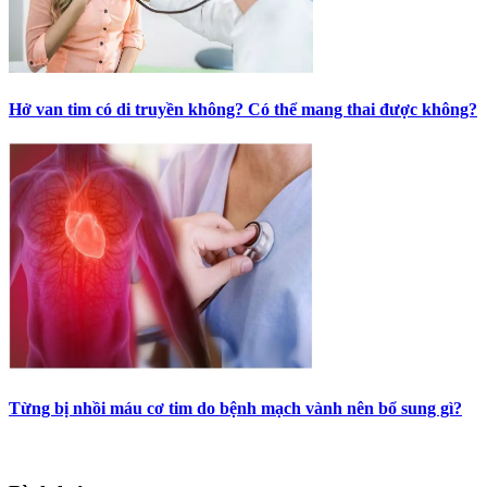
Hở van tim có di truyền không? Có thể mang thai được không?
Từng bị nhồi máu cơ tim do bệnh mạch vành nên bổ sung gì?