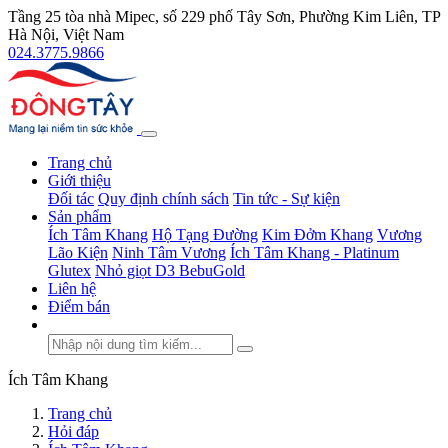
Tầng 25 tòa nhà Mipec, số 229 phố Tây Sơn, Phường Kim Liên, TP
Hà Nội, Việt Nam
024.3775.9866
Trang chủ
Giới thiệu
Đối tác
Quy định chính sách
Tin tức - Sự kiện
Sản phẩm
Ích Tâm Khang
Hộ Tạng Đường
Kim Đởm Khang
Vương
Lão Kiện
Ninh Tâm Vương
Ích Tâm Khang - Platinum
Glutex
Nhỏ giọt D3 BebuGold
Liên hệ
Điểm bán
Ích Tâm Khang
Trang chủ
Hỏi đáp