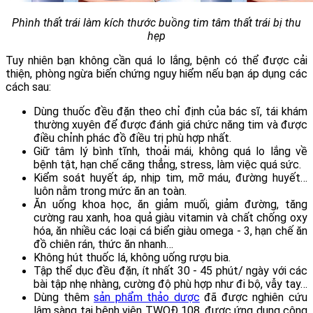
Phình thất trái làm kích thước buồng tim tâm thất trái bị thu
hẹp
Tuy nhiên bạn không cần quá lo lắng, bệnh có thể được cải
thiện, phòng ngừa biến chứng nguy hiểm nếu bạn áp dụng các
cách sau:
Dùng thuốc đều đặn theo chỉ định của bác sĩ, tái khám
thường xuyên để được đánh giá chức năng tim và được
điều chỉnh phác đồ điều trị phù hợp nhất.
Giữ tâm lý bình tĩnh, thoải mái, không quá lo lắng về
bệnh tật, hạn chế căng thẳng, stress, làm việc quá sức.
Kiểm soát huyết áp, nhịp tim, mỡ máu, đường huyết…
luôn nằm trong mức ăn an toàn.
Ăn uống khoa học, ăn giảm muối, giảm đường, tăng
cường rau xanh, hoa quả giàu vitamin và chất chống oxy
hóa, ăn nhiều các loại cá biển giàu omega - 3, hạn chế ăn
đồ chiên rán, thức ăn nhanh…
Không hút thuốc lá, không uống rượu bia.
Tập thể dục đều đặn, ít nhất 30 - 45 phút/ ngày với các
bài tập nhẹ nhàng, cường độ phù hợp như đi bộ, vẫy tay…
Dùng thêm
sản phẩm thảo dược
đã được nghiên cứu
lâm sàng tại bệnh viện TWQĐ 108, được ứng dụng công