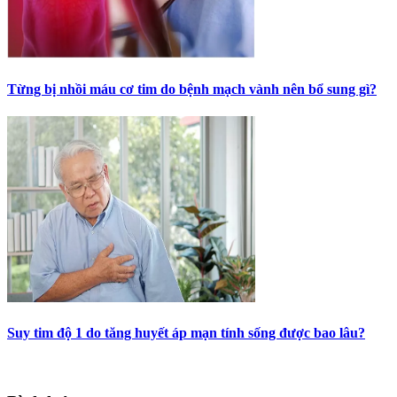
Từng bị nhồi máu cơ tim do bệnh mạch vành nên bổ sung gì?
Suy tim độ 1 do tăng huyết áp mạn tính sống được bao lâu?