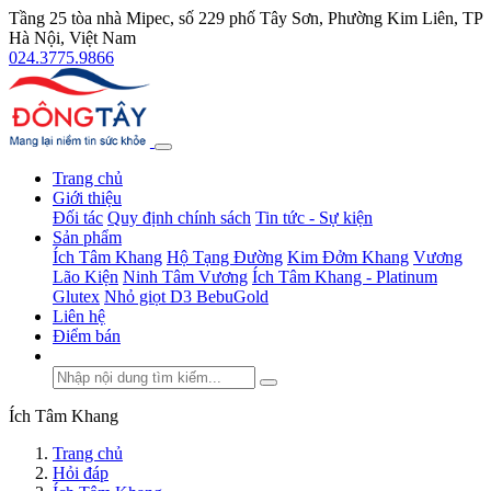
Tầng 25 tòa nhà Mipec, số 229 phố Tây Sơn, Phường Kim Liên, TP
Hà Nội, Việt Nam
024.3775.9866
Trang chủ
Giới thiệu
Đối tác
Quy định chính sách
Tin tức - Sự kiện
Sản phẩm
Ích Tâm Khang
Hộ Tạng Đường
Kim Đởm Khang
Vương
Lão Kiện
Ninh Tâm Vương
Ích Tâm Khang - Platinum
Glutex
Nhỏ giọt D3 BebuGold
Liên hệ
Điểm bán
Ích Tâm Khang
Trang chủ
Hỏi đáp