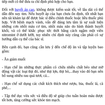
tiếp mới có thể đưa ra chỉ định phù hợp cho bạn.
Đối với
huyết áp cao
, không được kiểm soát tốt, về lâu dài có thể
dẫn đến suy tim. Nếu huyết áp của bạn chưa ổn định, tốt nhất bạn
nên tái khám lại để được bác sĩ điều chỉnh thuốc hoặc liều thuốc phù
hợp. Với bệnh mạch vành, vấn đề đáng lưu tâm là sự xuất hiện
những cơn nhồi máu cơ tim, nhồi máu não do hình thành huyết
khối, và có thể khắc phục tức thời bằng cách ngậm một viên
nitromint ở dưới lưỡi, tuy nhiên chỉ định này cũng cần phải có sự
hướng dẫn cụ thể của bác sĩ.
Bên cạnh đó, bạn cũng cần lưu ý đến chế độ ăn và tập luyện bao
gồm:
- Ăn giảm muối
- Hạn chế ăn những thực phẩm có chứa nhiều chất béo như mỡ
động vật các loại thịt đỏ, như thịt lợn, thịt bò,...thay vào đó bạn nên
bổ sung nhiều rau quả tươi, cá...
- Hạn chế sử dụng các chất kích thích như rượu, bia, thuốc lá, cà
phê,...
- Tập thể dục vừa sức và điều độ sẽ giúp cho tuần hoàn máu được
tốt hơn, tăng cường sức khỏe tim mạch.