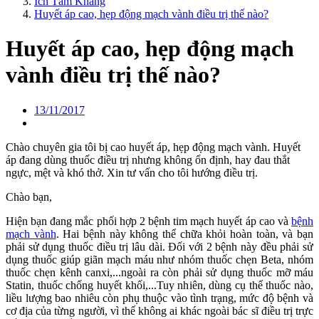
Ích Tâm Khang
Huyết áp cao, hẹp động mạch vành điều trị thế nào?
Huyết áp cao, hẹp động mạch
vành điều trị thế nào?
13/11/2017
Chào chuyên gia tôi bị cao huyết áp, hẹp động mạch vành. Huyết
áp đang dùng thuốc điều trị nhưng không ổn định, hay đau thắt
ngực, mệt và khó thở. Xin tư vấn cho tôi hướng điều trị.
Chào bạn,
Hiện bạn đang mắc phối hợp 2 bệnh tim mạch huyết áp cao và
bệnh
mạch vành
. Hai bệnh này không thể chữa khỏi hoàn toàn, và bạn
phải sử dụng thuốc điều trị lâu dài. Đối với 2 bệnh này đều phải sử
dụng thuốc giúp giãn mạch máu như nhóm thuốc chẹn Beta, nhóm
thuốc chẹn kênh canxi,...ngoài ra còn phải sử dụng thuốc mỡ máu
Statin, thuốc chống huyết khối,...Tuy nhiên, dùng cụ thể thuốc nào,
liều lượng bao nhiêu còn phụ thuộc vào tình trạng, mức độ bệnh và
cơ địa của từng người, vì thế không ai khác ngoài bác sĩ điều trị trực