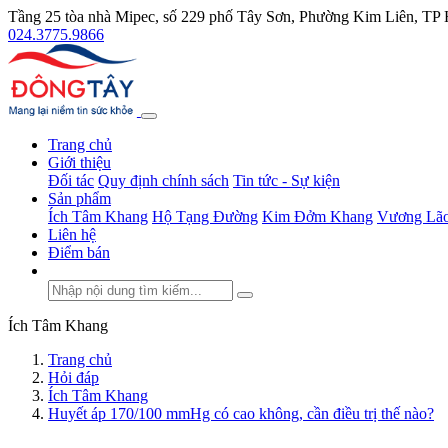
Tầng 25 tòa nhà Mipec, số 229 phố Tây Sơn, Phường Kim Liên, TP
024.3775.9866
Trang chủ
Giới thiệu
Đối tác
Quy định chính sách
Tin tức - Sự kiện
Sản phẩm
Ích Tâm Khang
Hộ Tạng Đường
Kim Đởm Khang
Vương Lão
Liên hệ
Điểm bán
Ích Tâm Khang
Trang chủ
Hỏi đáp
Ích Tâm Khang
Huyết áp 170/100 mmHg có cao không, cần điều trị thế nào?