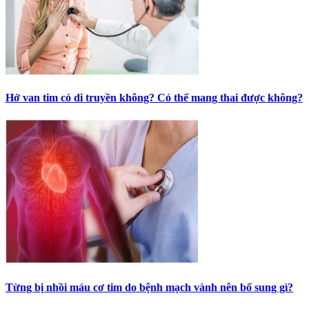
Hở van tim có di truyền không? Có thể mang thai được không?
Từng bị nhồi máu cơ tim do bệnh mạch vành nên bổ sung gì?