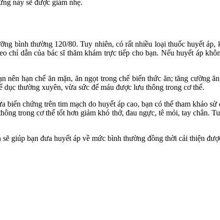
hứng này sẽ được giảm nhẹ.
ng bình thường 120/80. Tuy nhiên, có rất nhiều loại thuốc huyết áp, kh
o chỉ dẫn của bác sĩ thăm khám trực tiếp cho bạn. Nếu huyết áp khôn
ạn nên hạn chế ăn mặn, ăn ngọt trong chế biến thức ăn; tăng cường ă
 thể dục thường xuyên, vừa sức để máu được lưu thông trong cơ thể.
ngừa biến chứng trên tim mạch do huyết áp cao, bạn có thể tham khảo s
thông trong cơ thể tốt hơn giảm khó thở, đau ngực, tê mỏi, tay chân. T
 sẽ giúp bạn đưa huyết áp về mức bình thường đồng thời cải thiện đượ