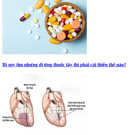
Bị suy tim nhưng dị ứng thuốc tây thì phải cải thiện thế nào?