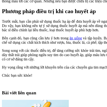
thông máu tới các cơ quan. Nhưng nếu bạn được chữa trị các triệu c
Phương pháp điều trị khi cao huyết áp
Trước mắt, bạn cần phải sử dụng thuốc hạ áp để đưa huyết áp về ngưỡ
Do vậy, bạn không nên tự ý sử dụng thuốc huyết áp mà nên dùng the
bác sĩ điều chỉnh lại liều thuốc, loại thuốc huyết áp phù hợp hơn.
Bên cạnh đó, bạn cũng cần lưu ý hơn trong
ăn uống
và tập luyện. B
chế sử dụng các chất kích thích như rượu, bia, thuốc lá, cà phê; tập
Song song với các thuốc điều trị, để tăng cường sức khỏe trái tim, 
dày thất trái giúp phòng ngừa suy tim do cao huyết áp, giúp máu lưu 
có cơ sở đáng tin cậy.
Hy vọng rằng với những lời khuyên trên của các chuyên gia tim mạch
Chúc bạn sức khỏe!
Bài viết liên quan