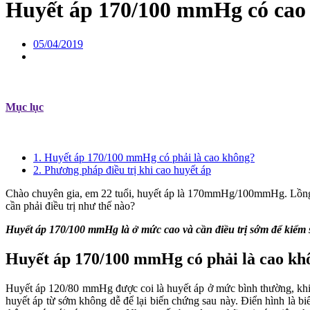
Huyết áp 170/100 mmHg có cao k
05/04/2019
Mục lục
1. Huyết áp 170/100 mmHg có phải là cao không?
2. Phương pháp điều trị khi cao huyết áp
Chào chuyên gia, em 22 tuổi, huyết áp là 170mmHg/100mmHg. Lồng ng
cần phải điều trị như thế nào?
Huyết áp 170/100 mmHg là ở mức cao và cần điều trị sớm để kiểm
Huyết áp 170/100 mmHg có phải là cao kh
Huyết áp 120/80 mmHg được coi là huyết áp ở mức bình thường, khi 
huyết áp từ sớm không dễ để lại biến chứng sau này. Điển hình là b