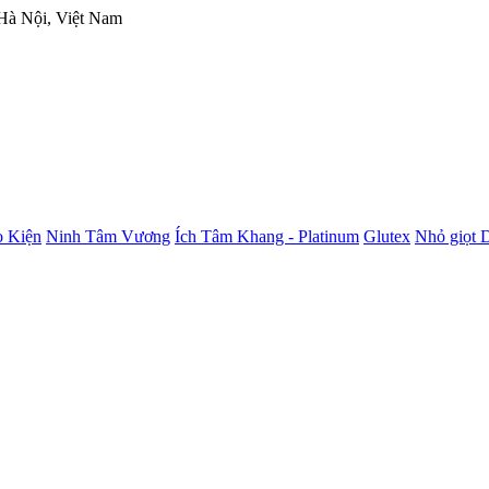
 Hà Nội, Việt Nam
 Kiện
Ninh Tâm Vương
Ích Tâm Khang - Platinum
Glutex
Nhỏ giọt 