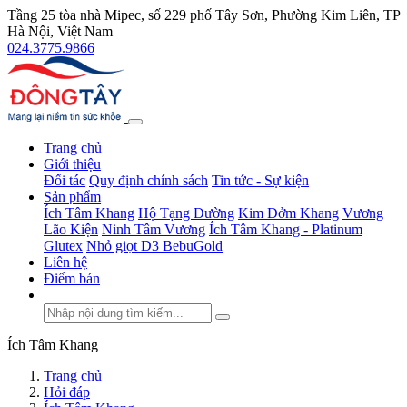
Tầng 25 tòa nhà Mipec, số 229 phố Tây Sơn, Phường Kim Liên, TP
Hà Nội, Việt Nam
024.3775.9866
Trang chủ
Giới thiệu
Đối tác
Quy định chính sách
Tin tức - Sự kiện
Sản phẩm
Ích Tâm Khang
Hộ Tạng Đường
Kim Đởm Khang
Vương
Lão Kiện
Ninh Tâm Vương
Ích Tâm Khang - Platinum
Glutex
Nhỏ giọt D3 BebuGold
Liên hệ
Điểm bán
Ích Tâm Khang
Trang chủ
Hỏi đáp