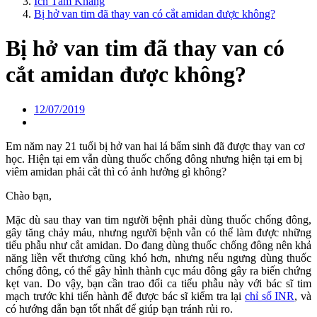
Ích Tâm Khang
Bị hở van tim đã thay van có cắt amidan được không?
Bị hở van tim đã thay van có
cắt amidan được không?
12/07/2019
Em năm nay 21 tuổi bị hở van hai lá bẩm sinh đã được thay van cơ
học. Hiện tại em vẫn dùng thuốc chống đông nhưng hiện tại em bị
viêm amidan phải cắt thì có ảnh hưởng gì không?
Chào bạn,
Mặc dù sau thay van tim người bệnh phải dùng thuốc chống đông,
gây tăng chảy máu, nhưng người bệnh vẫn có thể làm được những
tiểu phẫu như cắt amidan. Do đang dùng thuốc chống đông nên khả
năng liền vết thương cũng khó hơn, nhưng nếu ngưng dùng thuốc
chống đông, có thể gây hình thành cục máu đông gây ra biến chứng
kẹt van. Do vậy, bạn cần trao đổi ca tiểu phẫu này với bác sĩ tim
mạch trước khi tiến hành để được bác sĩ kiểm tra lại
chỉ số INR
, và
có hướng dẫn bạn tốt nhất để giúp bạn tránh rủi ro.