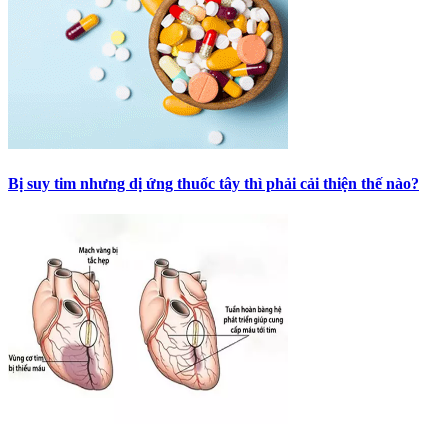
Bị suy tim nhưng dị ứng thuốc tây thì phải cải thiện thế nào?