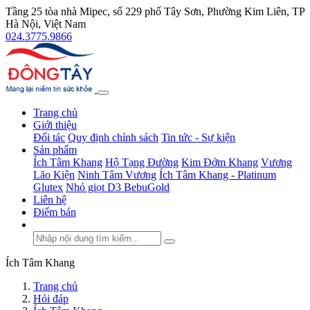
Tầng 25 tòa nhà Mipec, số 229 phố Tây Sơn, Phường Kim Liên, TP
Hà Nội, Việt Nam
024.3775.9866
Trang chủ
Giới thiệu
Đối tác
Quy định chính sách
Tin tức - Sự kiện
Sản phẩm
Ích Tâm Khang
Hộ Tạng Đường
Kim Đởm Khang
Vương
Lão Kiện
Ninh Tâm Vương
Ích Tâm Khang - Platinum
Glutex
Nhỏ giọt D3 BebuGold
Liên hệ
Điểm bán
Ích Tâm Khang
Trang chủ
Hỏi đáp