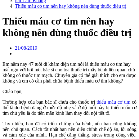
Ích Tâm Khang
Thiếu máu cơ tim nên hay không nên dùng thuốc điều trị
Thiếu máu cơ tim nên hay
không nên dùng thuốc điều trị
21/08/2019
Em năm nay 47 tuổi đi khám điện tim nói là thiếu máu cơ tim hay
mất ngủ với hơi mệt bác sĩ cho toa thuốc trị mấy bệnh liên quan chứ
không có thuốc tim mạch. Chuyên gia có thể giải thích cho em được
không và em có cần phải chữa bệnh thiếu máu cơ tim không?
Chào bạn,
Trường hợp của bạn bác sĩ chưa cho thuốc trị
thiếu máu cơ tim
có
thể là do bệnh đang ở mức độ nhẹ và ở độ tuổi này bị thiếu máu cơ
tim chủ yếu là do tiền mãn kinh làm thay đổi nội tiết tố.
Tuy nhiên, bạn đã có triệu chứng của bệnh, nên bạn cũng không
nên chủ quan. Cách tốt nhất bạn nên điều chỉnh chế độ ăn, lối sống
và cảm xúc của mình. Hạn chế căng thẳng, stress trong công việc,