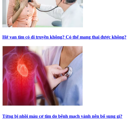
Hở van tim có di truyền không? Có thể mang thai được không?
Từng bị nhồi máu cơ tim do bệnh mạch vành nên bổ sung gì?