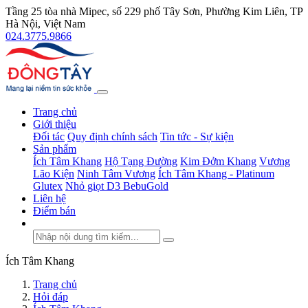
Tầng 25 tòa nhà Mipec, số 229 phố Tây Sơn, Phường Kim Liên, TP
Hà Nội, Việt Nam
024.3775.9866
Trang chủ
Giới thiệu
Đối tác
Quy định chính sách
Tin tức - Sự kiện
Sản phẩm
Ích Tâm Khang
Hộ Tạng Đường
Kim Đởm Khang
Vương
Lão Kiện
Ninh Tâm Vương
Ích Tâm Khang - Platinum
Glutex
Nhỏ giọt D3 BebuGold
Liên hệ
Điểm bán
Ích Tâm Khang
Trang chủ
Hỏi đáp