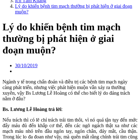
Ích Tâm Khang
Lý do khiến bệnh tim mạch thường bị phát hiện ở giai đoạn
muộn?
Lý do khiến bệnh tim mạch
thường bị phát hiện ở giai
đoạn muộn?
30/10/2019
Ngành y tế trong chẩn đoán và điều trị các bệnh tim mạch ngày
càng phát triển, nhưng việc phát hiện muộn vẫn xảy ra thường
xuyên, vậy Bs Lương Lễ Hoàng có thể cho biết lý do đáng trách
nằm ở đâu?
Bs. Lương Lễ Hoàng trả lời
:
Nếu trách thì có lẽ chỉ trách trái tim thôi, vì nó quá tận tụy đến mức
đẩy máu đủ đến khắp cơ thể, đến các ngõ ngách thật xa như các
mạch máu nhỏ trên đầu ngón tay, ngón chân, đáy mắt, cầu thận.
Trong lúc lo đa đoan như vậy, mà quên mất rằng chính trái tim cũng