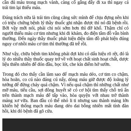
cần đủ máu trong mạch vành, càng cố gắng đẩy đi xa thì ngay cả
trái tim lại thiếu máu.
Đáng trách nữa là trái tim cũng căng sức mình để chịu đựng nên khi
có triệu chứng bệnh lý thầy thuốc ghi nhận được thì nó đã bệnh rồi.
Bởi vậy mới nói, phải chi nói sớm hơn thì đỡ khổ. Thậm chí có
người thiếu máu cơ tim nhưng khi đi khám, đo điện tâm đồ vẫn bình
thường. Đến ngày thầy thuốc phát hiện điện tâm đồ phát hiện đúng
nguy cơ nhồi máu cơ tim thì thường đã trễ rồi.
Như vậy, chữa bệnh tim không phải đợi khi có dấu hiệu rõ rệt, đó là
lý do nhiều thầy thuốc quay trở về với hoạt chất sinh hoạt chất, dược
liệu thiên nhiên để đón đầu, bọc lót, che kín điểm hở sườn.
Trong đó cho thấy cần làm sao để mạch máu dẻo, cơ tim co chậm,
hòa hoãn, co cú nào đáng cú nấy, dòng máu giữ được độ loãng lý
tưởng để đừng chảy quá chậm. Vì nếu quá chậm thì những chất như
mỡ máu, tiểu cầu, sợi đông huyết sẽ có cơ hội tìm thấy chỗ trú ẩn
trên thành mạch máu để tấp vào, hòa quyện với nhau trở thành
mảng xơ vữa. Ban đầu có thể nhỏ li ti nhưng sau thành mảng lớn
khiến hệ thống mạch máu đang dẻo dai bỗng nhiên mất tính đàn
hồi, khi đó bệnh đã gõ cửa.