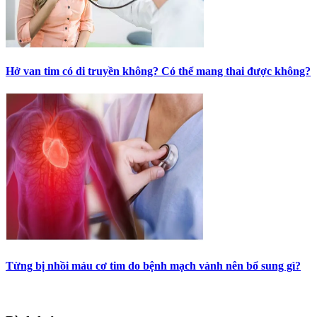
Hở van tim có di truyền không? Có thể mang thai được không?
Từng bị nhồi máu cơ tim do bệnh mạch vành nên bổ sung gì?