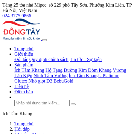
Tầng 25 tòa nhà Mipec, số 229 phố Tây Sơn, Phường Kim Liên, TP
Hà Nội, Việt Nam
024.3775.9866
Trang chủ
Giới thiệu
Đối tác
Quy định chính sách
Tin tức - Sự kiện
Sản phẩm
Ích Tâm Khang
Hộ Tạng Đường
Kim Đởm Khang
Vương
Lão Kiện
Ninh Tâm Vương
Ích Tâm Khang - Platinum
Glutex
Nhỏ giọt D3 BebuGold
Liên hệ
Điểm bán
Ích Tâm Khang
Trang chủ
Hỏi đáp