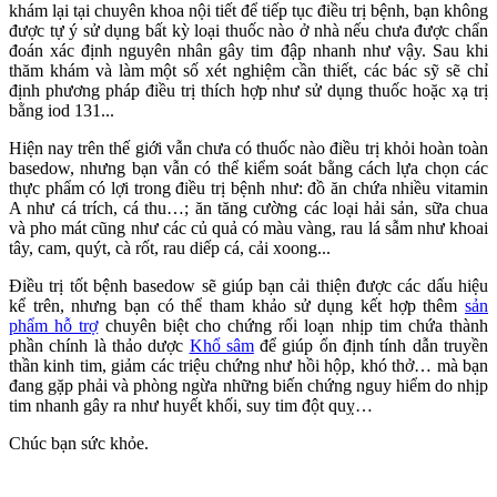
khám lại tại chuyên khoa nội tiết để tiếp tục điều trị bệnh, bạn không
được tự ý sử dụng bất kỳ loại thuốc nào ở nhà nếu chưa được chẩn
đoán xác định nguyên nhân gây tim đập nhanh như vậy. Sau khi
thăm khám và làm một số xét nghiệm cần thiết, các bác sỹ sẽ chỉ
định phương pháp điều trị thích hợp như sử dụng thuốc hoặc xạ trị
bằng iod 131...
Hiện nay trên thế giới vẫn chưa có thuốc nào điều trị khỏi hoàn toàn
basedow, nhưng bạn vẫn có thể kiểm soát bằng cách lựa chọn các
thực phẩm có lợi trong điều trị bệnh như: đồ ăn chứa nhiều vitamin
A như cá trích, cá thu…; ăn tăng cường các loại hải sản, sữa chua
và pho mát cũng như các củ quả có màu vàng, rau lá sẫm như khoai
tây, cam, quýt, cà rốt, rau diếp cá, cải xoong...
Điều trị tốt bệnh basedow sẽ giúp bạn cải thiện được các dấu hiệu
kể trên, nhưng bạn có thể tham khảo sử dụng kết hợp thêm
sản
phẩm hỗ trợ
chuyên biệt cho chứng rối loạn nhịp tim chứa thành
phần chính là thảo dược
Khổ sâm
để giúp ổn định tính dẫn truyền
thần kinh tim, giảm các triệu chứng như hồi hộp, khó thở… mà bạn
đang gặp phải và phòng ngừa những biến chứng nguy hiểm do nhịp
tim nhanh gây ra như huyết khối, suy tim đột quỵ…
Chúc bạn sức khỏe.