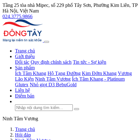
Tầng 25 tòa nhà Mipec, số 229 phố Tây Sơn, Phường Kim Liên, TP
Hà Nội, Việt Nam
024.3775.9866
Trang chủ
Giới thiệu
Đối tác
Quy định chính sách
Tin tức - Sự kiện
Sản phẩm
Ích Tâm Khang
Hộ Tạng Đường
Kim Đởm Khang
Vương
Lão Kiện
Ninh Tâm Vương
Ích Tâm Khang - Platinum
Glutex
Nhỏ giọt D3 BebuGold
Liên hệ
Điểm bán
Ninh Tâm Vương
Trang chủ
Hỏi đáp