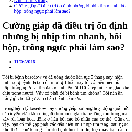
Ninh Tâm Vương
Cường giáp đã điều trị ổn định nhưng bị nhịp tim nhanh, hồi
hộp, trống ngực phải làm sao?
Cường giáp đã điều trị ổn định
nhưng bị nhịp tim nhanh, hồi
hộp, trống ngực phải làm sao?
11/06/2016
Tôi bị bệnh basedow và đã uống thuốc liên tục 5 tháng nay, hiện
tình trạng bệnh đã tạm ổn nhưng 1 tuần nay tôi có biểu hiện hồi
hộp, trống ngực và tim đập nhanh lên tới 110 lần/phút, cảm giác khó
chịu trong người. Vậy có phải tôi bị bệnh tim không? Tôi nên ăn
uống gì cho tốt ạ? Xin chân thành cảm ơn.
Trong bệnh lý basedow hay cường giáp, sự tăng hoạt động quá mức
của tuyến giáp làm nồng độ hormone giáp trạng tăng cao trong máu
gây rối loạn hoạt động ở hầu hết các bộ phận của cơ thể. Cũng vì
vậy, bạn có thể gặp phải các dấu hiệu như nhịp tim tăng, đau ngực,
khó thở…chứ không hẳn do bệnh tim. Do đó, hiện nay bạn cần đi