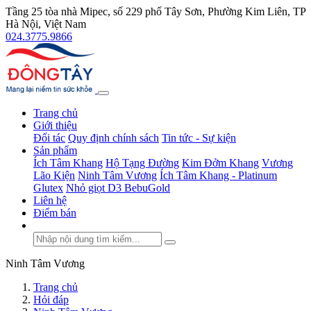
Tầng 25 tòa nhà Mipec, số 229 phố Tây Sơn, Phường Kim Liên, TP
Hà Nội, Việt Nam
024.3775.9866
Trang chủ
Giới thiệu
Đối tác
Quy định chính sách
Tin tức - Sự kiện
Sản phẩm
Ích Tâm Khang
Hộ Tạng Đường
Kim Đởm Khang
Vương
Lão Kiện
Ninh Tâm Vương
Ích Tâm Khang - Platinum
Glutex
Nhỏ giọt D3 BebuGold
Liên hệ
Điểm bán
Ninh Tâm Vương
Trang chủ
Hỏi đáp