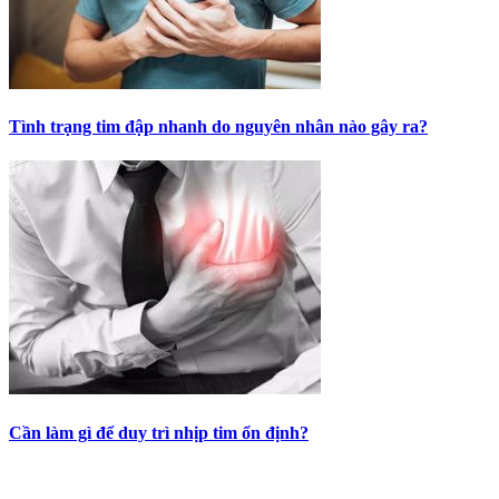
Tình trạng tim đập nhanh do nguyên nhân nào gây ra?
Cần làm gì để duy trì nhịp tim ổn định?