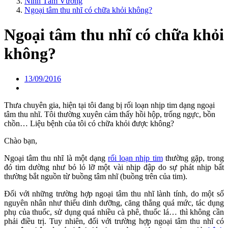
Ninh Tâm Vương
Ngoại tâm thu nhĩ có chữa khỏi không?
Ngoại tâm thu nhĩ có chữa khỏi
không?
13/09/2016
Thưa chuyên gia, hiện tại tôi đang bị rối loạn nhịp tim dạng ngoại
tâm thu nhĩ. Tôi thường xuyên cảm thấy hồi hộp, trống ngực, bồn
chồn… Liệu bệnh của tôi có chữa khỏi được không?
Chào bạn,
Ngoại tâm thu nhĩ là một dạng
rối loạn nhịp tim
thường gặp, trong
đó tim dường như bỏ lỏ lỡ một vài nhịp đập do sự phát nhịp bất
thường bắt nguồn từ buồng tâm nhĩ (buồng trên của tim).
Đối với những trường hợp ngoại tâm thu nhĩ lành tính, do một số
nguyên nhân như thiếu dinh dưỡng, căng thẳng quá mức, tác dụng
phụ của thuốc, sử dụng quá nhiều cà phê, thuốc lá… thì không cần
phải điều trị. Tuy nhiên, đối với trường hợp ngoại tâm thu nhĩ có