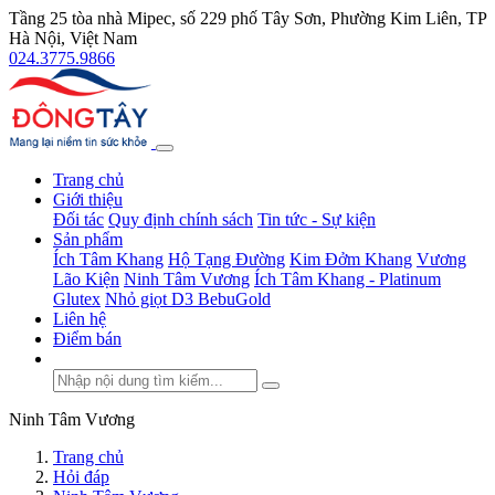
Tầng 25 tòa nhà Mipec, số 229 phố Tây Sơn, Phường Kim Liên, TP
Hà Nội, Việt Nam
024.3775.9866
Trang chủ
Giới thiệu
Đối tác
Quy định chính sách
Tin tức - Sự kiện
Sản phẩm
Ích Tâm Khang
Hộ Tạng Đường
Kim Đởm Khang
Vương
Lão Kiện
Ninh Tâm Vương
Ích Tâm Khang - Platinum
Glutex
Nhỏ giọt D3 BebuGold
Liên hệ
Điểm bán
Ninh Tâm Vương
Trang chủ
Hỏi đáp