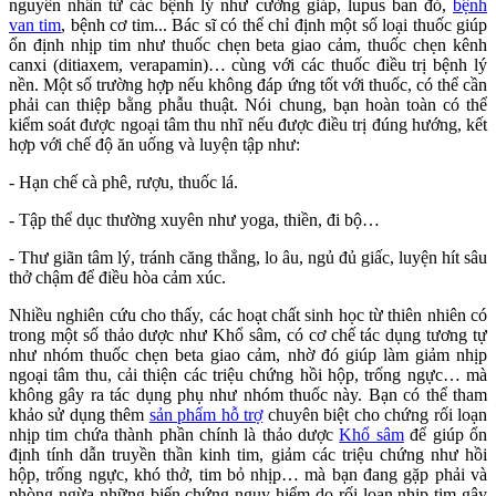
nguyên nhân từ các bệnh lý như cường giáp, lupus ban đỏ,
bệnh
van tim
, bệnh cơ tim... Bác sĩ có thể chỉ định một số loại thuốc giúp
ổn định nhịp tim như thuốc chẹn beta giao cảm, thuốc chẹn kênh
canxi (ditiaxem, verapamin)… cùng với các thuốc điều trị bệnh lý
nền. Một số trường hợp nếu không đáp ứng tốt với thuốc, có thể cần
phải can thiệp bằng phẫu thuật. Nói chung, bạn hoàn toàn có thể
kiểm soát được ngoại tâm thu nhĩ nếu được điều trị đúng hướng, kết
hợp với chế độ ăn uống và luyện tập như:
- Hạn chế cà phê, rượu, thuốc lá.
- Tập thể dục thường xuyên như yoga, thiền, đi bộ…
- Thư giãn tâm lý, tránh căng thẳng, lo âu, ngủ đủ giấc, luyện hít sâu
thở chậm để điều hòa cảm xúc.
Nhiều nghiên cứu cho thấy, các hoạt chất sinh học từ thiên nhiên có
trong một số thảo dược như Khổ sâm, có cơ chế tác dụng tương tự
như nhóm thuốc chẹn beta giao cảm, nhờ đó giúp làm giảm nhịp
ngoại tâm thu, cải thiện các triệu chứng hồi hộp, trống ngực… mà
không gây ra tác dụng phụ như nhóm thuốc này. Bạn có thể tham
khảo sử dụng thêm
sản phẩm hỗ trợ
chuyên biệt cho chứng rối loạn
nhịp tim chứa thành phần chính là thảo dược
Khổ sâm
để giúp ổn
định tính dẫn truyền thần kinh tim, giảm các triệu chứng như hồi
hộp, trống ngực, khó thở, tim bỏ nhịp… mà bạn đang gặp phải và
phòng ngừa những biến chứng nguy hiểm do rối loạn nhịp tim gây