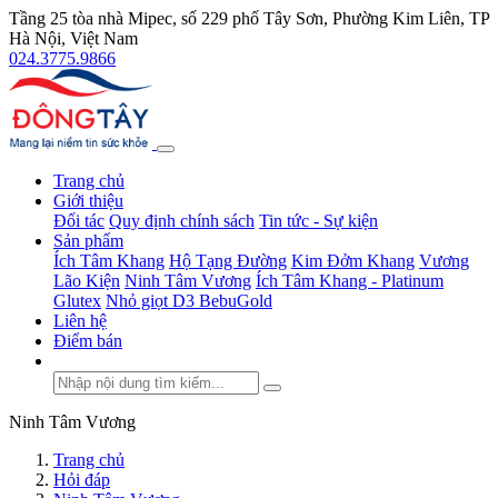
Tầng 25 tòa nhà Mipec, số 229 phố Tây Sơn, Phường Kim Liên, TP
Hà Nội, Việt Nam
024.3775.9866
Trang chủ
Giới thiệu
Đối tác
Quy định chính sách
Tin tức - Sự kiện
Sản phẩm
Ích Tâm Khang
Hộ Tạng Đường
Kim Đởm Khang
Vương
Lão Kiện
Ninh Tâm Vương
Ích Tâm Khang - Platinum
Glutex
Nhỏ giọt D3 BebuGold
Liên hệ
Điểm bán
Ninh Tâm Vương
Trang chủ
Hỏi đáp