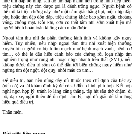
như tim đập bỏ nhịp, sau đó tim đập mạnh hơn trong nhịp tiếp theo,
triệu chứng này còn được gọi là đánh trống ngực. Người bệnh có
thể mô tả triệu chứng này như một cảm giác hẫng hụt, một nhịp đập
phụ hoặc tim đập dồn dập, triệu chứng khác bao gồm ngất, choáng
váng, chóng mặt. Đôi khi, cơn co thắt tâm nhĩ sớm xuất hiện mà
người bệnh hoàn toàn không cảm nhận được.
Ngoại tâm thu nhĩ đa phần thường lành tính và không gây nguy
hiểm. Tuy nhiên, nếu nhịp ngoại tâm thu nhĩ xuất hiện thường
xuyên trên người có bệnh tim mạch như bệnh mạch vành, bệnh cơ
tim… có thể là dấu hiệu cảnh báo của chứng rối loạn nhịp tim
nghiêm trọng như rung nhĩ hoặc nhịp nhanh trên thất (SVT), nếu
không được điều trị sớm có thể dẫn tới biến chứng nguy hiểm như
ngừng tim đột ngột, đột quỵ, nhồi máu cơ tim…
Để điều trị, bạn nên dùng đầy đủ thuốc theo chỉ định của bác sỹ
(nếu có) và tái khám định kỳ để có sự điều chỉnh phù hợp. Kết hợp
nghỉ ngơi hợp lý, tránh lo lắng căng thẳng, tâp hít sâu thở chậm, đi
bộ, đạp xe, ngồi thiền để ổn định tâm lý; ngủ đủ giấc để làm tăng
hiệu quả điều trị.
Thân mến.
Bài viết liên quan