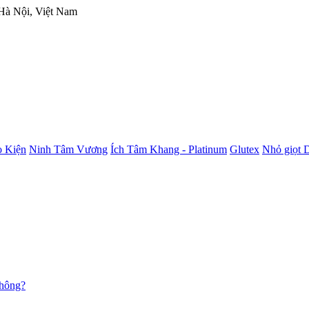
 Hà Nội, Việt Nam
 Kiện
Ninh Tâm Vương
Ích Tâm Khang - Platinum
Glutex
Nhỏ giọt 
không?