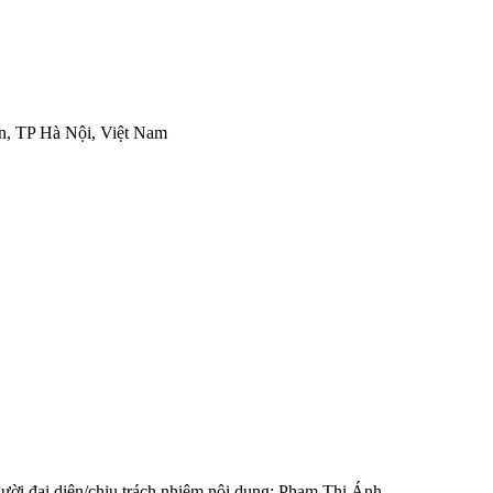
n, TP Hà Nội, Việt Nam
ại diện/chịu trách nhiệm nội dung: Phạm Thị Ánh