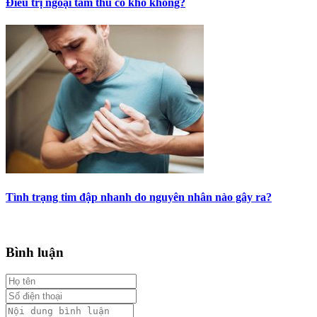
Điều trị ngoại tâm thu có khó không?
Tình trạng tim đập nhanh do nguyên nhân nào gây ra?
Bình luận