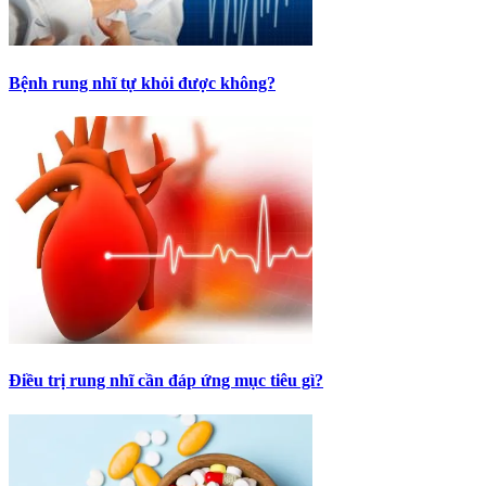
Bệnh rung nhĩ tự khỏi được không?
Điều trị rung nhĩ cần đáp ứng mục tiêu gì?