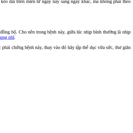
ĩ kéo dài triền miên từ ngày này sang ngày khác, mà không phải theo
, đồng bộ. Cho nên trong bệnh này, giữa lúc nhịp bình thường là nhịp
rung nhĩ
.
 phải chứng bệnh này, thay vào đó hãy tập thể dục vừa sức, thư giãn