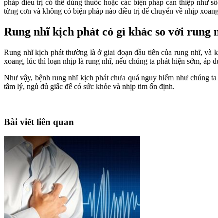
pháp điều trị có thể dùng thuốc hoặc các biện pháp can thiệp như s
từng cơn và không có biện pháp nào điều trị để chuyển về nhịp xoan
Rung nhĩ kịch phát có gì khác so với rung 
Rung nhĩ kịch phát thường là ở giai đoạn đầu tiên của rung nhĩ, và 
xoang, lúc thì loạn nhịp là rung nhĩ, nếu chúng ta phát hiện sớm, áp 
Như vậy, bệnh rung nhĩ kịch phát chưa quá nguy hiểm như chúng ta n
tâm lý, ngủ đủ giấc để có sức khỏe và nhịp tim ổn định.
Bài viết liên quan