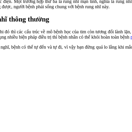
ốc điện. Một trường hợp thứ ba là rung nhĩ mạn tính, nghĩa là rung nh
g được, người bệnh phải sống chung với bệnh rung nhĩ này.
nhĩ thông thường
khi đó thì các cấu trúc về mô bệnh học của tim còn tương đối lành lặn
dụng nhiều biện pháp điều trị thì bệnh nhân có thể khỏi hoàn toàn bệnh
ghĩ, bệnh có thể tự đến và tự đi, vì vậy bạn đừng quá lo lắng khi mắc