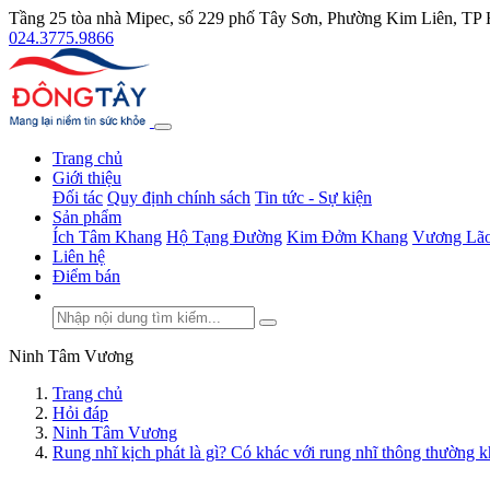
Tầng 25 tòa nhà Mipec, số 229 phố Tây Sơn, Phường Kim Liên, TP
024.3775.9866
Trang chủ
Giới thiệu
Đối tác
Quy định chính sách
Tin tức - Sự kiện
Sản phẩm
Ích Tâm Khang
Hộ Tạng Đường
Kim Đởm Khang
Vương Lão
Liên hệ
Điểm bán
Ninh Tâm Vương
Trang chủ
Hỏi đáp
Ninh Tâm Vương
Rung nhĩ kịch phát là gì? Có khác với rung nhĩ thông thường 