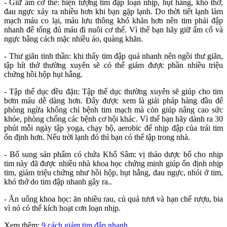
- Giữ ấm cơ thể: hiện tượng tim đập loạn nhịp, hụt hẫng, khó thở,
đau ngực xảy ra nhiều hơn khi bạn gặp lạnh. Do thời tiết lạnh làm
mạch máu co lại, máu lưu thông khó khăn hơn nên tim phải đập
nhanh để tống đủ máu đi nuôi cơ thể. Vì thế bạn hãy giữ ấm cổ và
ngực bằng cách mặc nhiều áo, quàng khăn.
- Thư giãn tinh thần: khi thấy tim đập quá nhanh nên ngồi thư giãn,
tập hít thở thường xuyên sẽ có thể giảm được phần nhiều triệu
chứng hồi hộp hụt hẫng.
- Tập thể dục đều đặn: Tập thể dục thường xuyên sẽ giúp cho tim
bơm máu dễ dàng hơn. Đây được xem là giải pháp hàng đầu để
phòng ngừa không chỉ bệnh tim mạch mà còn giúp nâng cao sức
khỏe, phòng chống các bệnh cơ hội khác. Vì thế bạn hãy dành ra 30
phút mỗi ngày tập yoga, chạy bộ, aerobic để nhịp đập của trái tim
ổn định hơn. Nếu trời lạnh đó thì bạn có thể tập trong nhà.
- Bổ sung sản phẩm có chứa Khổ Sâm: vị thảo dược bổ cho nhịp
tim này đã được nhiều nhà khoa học chứng minh giúp ổn định nhịp
tim, giảm triệu chứng như hồi hộp, hụt hẫng, đau ngực, nhói ở tim,
khó thở do tim đập nhanh gây ra..
- Ăn uống khoa học: ăn nhiều rau, củ quả tươi và hạn chế rượu, bia
vì nó có thể kích hoạt cơn loạn nhịp.
Xem thêm:
9 cách giảm tim đập nhanh