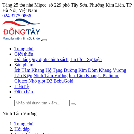
Tầng 25 tòa nhà Mipec, số 229 phố Tây Sơn, Phường Kim Liên, TP
Hà Nội, Việt Nam
024.3775.9866
Trang chủ
Giới thiệu
Đối tác
Quy định chính sách
Tin tức - Sự kiện
Sản phẩm
Ích Tâm Khang
Hộ Tạng Đường
Kim Đởm Khang
Vương
Lão Kiện
Ninh Tâm Vương
Ích Tâm Khang - Platinum
Glutex
Nhỏ giọt D3 BebuGold
Liên hệ
Điểm bán
Ninh Tâm Vương
Trang chủ
Hỏi đáp