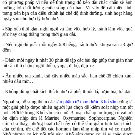
có phương pháp vì nếu để tình trạng đó kéo dài chắc chắn sẽ ảnh
hưởng tới chất lượng cuộc sống của bạn. Vì vậy để cải thiện tình
trạng trên bạn cần điều chỉnh lại chế độ dinh dưỡng, sinh hoạt hàng
ngày sao cho hợp lý hơn như:
- Sắp xếp thời gian nghỉ ngơi và làm việc hợp lý, tránh làm việc quá
sức hay căng thẳng trong thời gian dài.
- Nên ngủ đủ giấc mỗi ngày 6-8 tiếng, tránh thức khuya sau 23 giờ
đêm
- Dành mỗi ngày ít nhất 30 phút để tập các bài tập giúp thư giãn như
hít sâu thở chậm, ngồi thiền, yoga, đi bộ, đạp xe
- Ăn nhiều rau xanh, trái cây nhiều màu sắc, hạn chế đồ chiên xào,
nhiều dầu mỡ…
- Không dùng chất kích thích như cà phê, thuốc lá, rượu bia, trà đặc.
Ngoài ra, bổ sung thêm các
sản phẩm từ thảo dược Khổ sâm
cũng là
một giải pháp được nhiều người lựa chọn để kiểm soát nhịp tim tốt
hơn. Bởi lẽ trong Khổ sâm có chứa 3 hoạt chất quan trọng có vai trò
ổn định nhịp tim là Matrine, Oxymatrine, Sophocarpine. Nghiên
cứu cho thấy, những hoạt chất này có thể làm giảm tính kích thích
của cơ tim, ức chế tiết các hormon làm tăng nhịp tim và co mạch.
Nhờ những lợi ích nổi trội này, Khổ sâm được coi là vị thảo dược