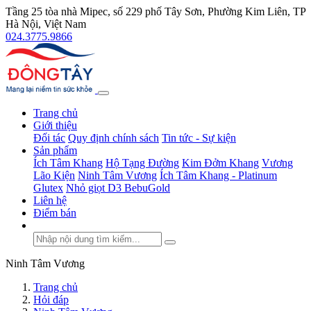
Tầng 25 tòa nhà Mipec, số 229 phố Tây Sơn, Phường Kim Liên, TP
Hà Nội, Việt Nam
024.3775.9866
Trang chủ
Giới thiệu
Đối tác
Quy định chính sách
Tin tức - Sự kiện
Sản phẩm
Ích Tâm Khang
Hộ Tạng Đường
Kim Đởm Khang
Vương
Lão Kiện
Ninh Tâm Vương
Ích Tâm Khang - Platinum
Glutex
Nhỏ giọt D3 BebuGold
Liên hệ
Điểm bán
Ninh Tâm Vương
Trang chủ
Hỏi đáp