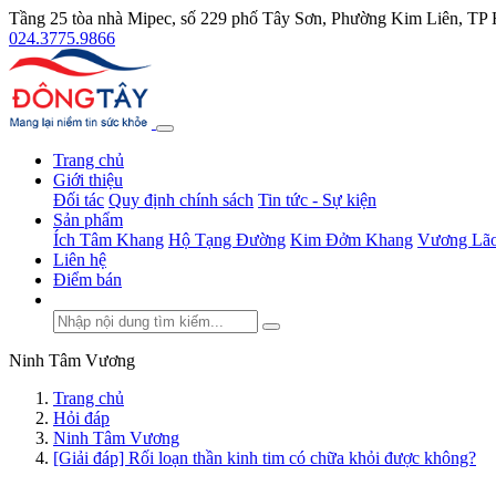
Tầng 25 tòa nhà Mipec, số 229 phố Tây Sơn, Phường Kim Liên, TP
024.3775.9866
Trang chủ
Giới thiệu
Đối tác
Quy định chính sách
Tin tức - Sự kiện
Sản phẩm
Ích Tâm Khang
Hộ Tạng Đường
Kim Đởm Khang
Vương Lão
Liên hệ
Điểm bán
Ninh Tâm Vương
Trang chủ
Hỏi đáp
Ninh Tâm Vương
[Giải đáp] Rối loạn thần kinh tim có chữa khỏi được không?