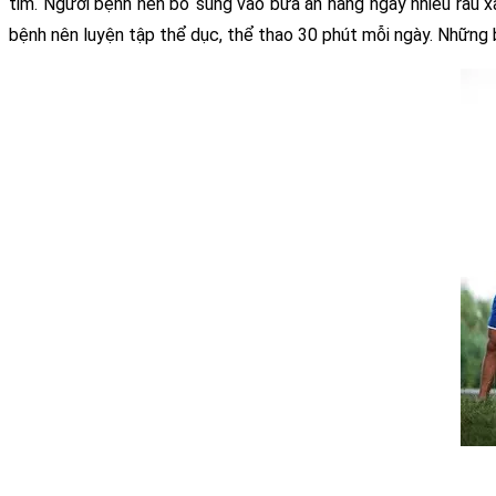
tim. Người bệnh nên bổ sung vào bữa ăn hàng ngày nhiều rau xan
bệnh nên luyện tập thể dục, thể thao 30 phút mỗi ngày. Những bộ 