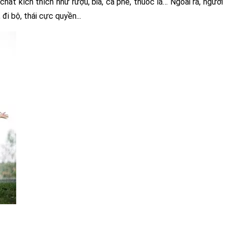
ất kích thích như rượu, bia, cà phê, thuốc lá… Ngoài ra, người 
đi bộ, thái cực quyền... 