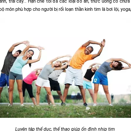
h, trái cây… Hạn chế tối đa các loại đồ ăn, thức uống có chứa ch
môn phù hợp cho người bị rối loạn thần kinh tim là bơi lội, yoga, 
Luyện tập thể dục, thể thao giúp ổn định nhịp tim 