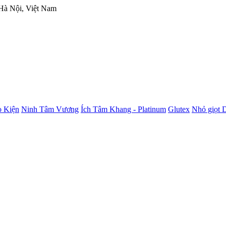
 Hà Nội, Việt Nam
 Kiện
Ninh Tâm Vương
Ích Tâm Khang - Platinum
Glutex
Nhỏ giọt 