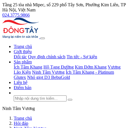
Tầng 25 tòa nhà Mipec, số 229 phố Tây Sơn, Phường Kim Liên, TP
Hà Nội, Việt Nam
024.3775.9866
Trang chủ
Giới thiệu
Đối tác
Quy định chính sách
Tin tức - Sự kiện
Sản phẩm
Ích Tâm Khang
Hộ Tạng Đường
Kim Đởm Khang
Vương
Lão Kiện
Ninh Tâm Vương
Ích Tâm Khang - Platinum
Glutex
Nhỏ giọt D3 BebuGold
Liên hệ
Điểm bán
Ninh Tâm Vương
Trang chủ
Hỏi đáp