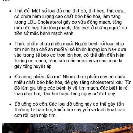
Thịt đỏ: Một số loại đỏ như thịt bò, thịt heo, thịt cừu… 
có chứa hàm lượng cao chất béo bão hòa, làm tăng 
lượng LDL-Cholesterol gây xơ vữa động mạch, tăng 
mức độ hẹp tắc lòng mạch, đặc biệt ở những người có 
tiền sử mắc bệnh mạch vành.
Thực phẩm chứa nhiều muối: Người bệnh rối loạn nhịp 
tim nên hạn chế ăn muối vì sẽ khiến lượng ion Na+ đưa 
vào trong tế bào cơ trơn lớn hơn, có thể dẫn đến hiện 
tượng co mạch, tăng sức cản ngoại vi và sau cùng là 
gây tăng huyết áp. 
Đồ nóng, nhiều dầu mỡ: Nhóm thực phẩm này có chứa 
nhiều chất béo bão hòa, dễ gây tăng cholesterol xấu. Từ 
đó làm gia tăng các bệnh lý về tim mạch, đặc biệt là rối 
loạn nhịp tim, đau tim hoặc tăng nguy cơ đột quỵ. 
Đồ uống có cồn: Các loại đồ uống này có thể gây tổn 
thương tế bào tim, khiến tim suy yếu và kích hoạt các 
cơn rối loạn nhịp tim. 