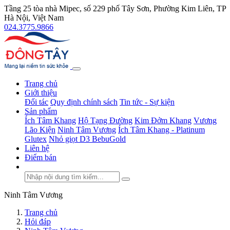
Tầng 25 tòa nhà Mipec, số 229 phố Tây Sơn, Phường Kim Liên, TP
Hà Nội, Việt Nam
024.3775.9866
Trang chủ
Giới thiệu
Đối tác
Quy định chính sách
Tin tức - Sự kiện
Sản phẩm
Ích Tâm Khang
Hộ Tạng Đường
Kim Đởm Khang
Vương
Lão Kiện
Ninh Tâm Vương
Ích Tâm Khang - Platinum
Glutex
Nhỏ giọt D3 BebuGold
Liên hệ
Điểm bán
Ninh Tâm Vương
Trang chủ
Hỏi đáp