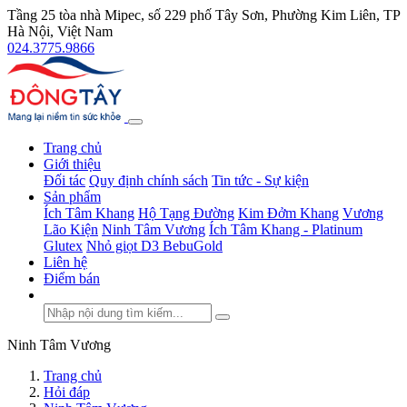
Tầng 25 tòa nhà Mipec, số 229 phố Tây Sơn, Phường Kim Liên, TP
Hà Nội, Việt Nam
024.3775.9866
Trang chủ
Giới thiệu
Đối tác
Quy định chính sách
Tin tức - Sự kiện
Sản phẩm
Ích Tâm Khang
Hộ Tạng Đường
Kim Đởm Khang
Vương
Lão Kiện
Ninh Tâm Vương
Ích Tâm Khang - Platinum
Glutex
Nhỏ giọt D3 BebuGold
Liên hệ
Điểm bán
Ninh Tâm Vương
Trang chủ
Hỏi đáp