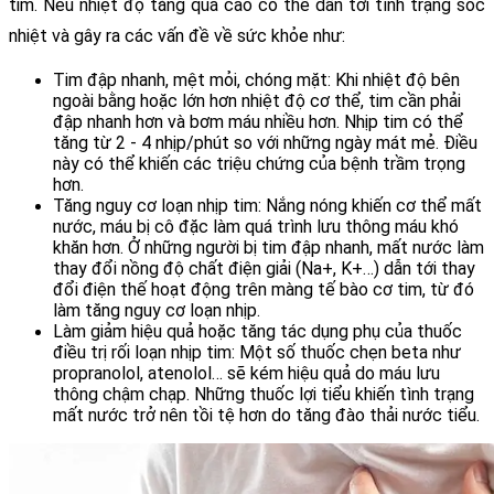
tim. Nếu nhiệt độ tăng quá cao có thể dẫn tới tình trạng sốc 
nhiệt và gây ra các vấn đề về sức khỏe như:
Tim đập nhanh, mệt mỏi, chóng mặt: Khi nhiệt độ bên 
ngoài bằng hoặc lớn hơn nhiệt độ cơ thể, tim cần phải 
đập nhanh hơn và bơm máu nhiều hơn. Nhịp tim có thể 
tăng từ 2 - 4 nhịp/phút so với những ngày mát mẻ. Điều 
này có thể khiến các triệu chứng của bệnh trầm trọng 
hơn.
Tăng nguy cơ loạn nhịp tim: Nắng nóng khiến cơ thể mất 
nước, máu bị cô đặc làm quá trình lưu thông máu khó 
khăn hơn. Ở những người bị tim đập nhanh, mất nước làm 
thay đổi nồng độ chất điện giải (Na+, K+…) dẫn tới thay 
đổi điện thế hoạt động trên màng tế bào cơ tim, từ đó 
làm tăng nguy cơ loạn nhịp.
Làm giảm hiệu quả hoặc tăng tác dụng phụ của thuốc 
điều trị rối loạn nhịp tim: Một số thuốc chẹn beta như 
propranolol, atenolol… sẽ kém hiệu quả do máu lưu 
thông chậm chạp. Những thuốc lợi tiểu khiến tình trạng 
mất nước trở nên tồi tệ hơn do tăng đào thải nước tiểu.