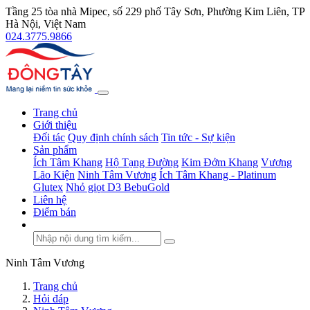
Tầng 25 tòa nhà Mipec, số 229 phố Tây Sơn, Phường Kim Liên, TP
Hà Nội, Việt Nam
024.3775.9866
Trang chủ
Giới thiệu
Đối tác
Quy định chính sách
Tin tức - Sự kiện
Sản phẩm
Ích Tâm Khang
Hộ Tạng Đường
Kim Đởm Khang
Vương
Lão Kiện
Ninh Tâm Vương
Ích Tâm Khang - Platinum
Glutex
Nhỏ giọt D3 BebuGold
Liên hệ
Điểm bán
Ninh Tâm Vương
Trang chủ
Hỏi đáp