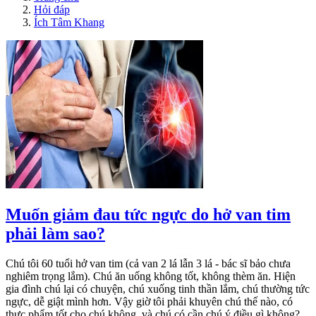
Hỏi đáp
Ích Tâm Khang
Muốn giảm đau tức ngực do hở van tim
phải làm sao?
Chú tôi 60 tuổi hở van tim (cả van 2 lá lẫn 3 lá - bác sĩ bảo chưa
nghiêm trọng lắm). Chú ăn uống không tốt, không thèm ăn. Hiện
gia đình chú lại có chuyện, chú xuống tinh thần lắm, chú thường tức
ngực, dễ giật mình hơn. Vậy giờ tôi phải khuyên chú thế nào, có
thực phẩm tốt cho chú không, và chú có cần chú ý điều gì không?