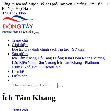
Tầng 25 tòa nhà Mipec, số 229 phố Tây Sơn, Phường Kim Liên, TP
Hà Nội, Việt Nam
024.3775.9866
Trang chủ
Giới thiệu
Đối tác
Quy định chính sách
Tin tức - Sự kiện
Sản phẩm
Ích Tâm Khang
Hộ Tạng Đường
Kim Đởm Khang
Vương
Lão Kiện
Ninh Tâm Vương
Ích Tâm Khang - Platinum
Glutex
Nhỏ giọt D3 BebuGold
Liên hệ
Điểm bán
Ích Tâm Khang
Trang chủ