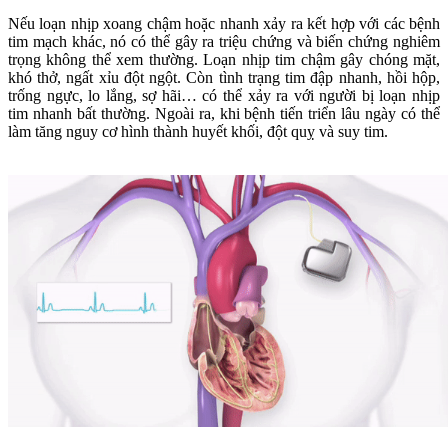
Nếu loạn nhịp xoang chậm hoặc nhanh xảy ra kết hợp với các bệnh
tim mạch khác, nó có thể gây ra triệu chứng và biến chứng nghiêm
trọng không thể xem thường. Loạn nhịp tim chậm gây chóng mặt,
khó thở, ngất xỉu đột ngột. Còn tình trạng tim đập nhanh, hồi hộp,
trống ngực, lo lắng, sợ hãi… có thể xảy ra với người bị loạn nhịp
tim nhanh bất thường. Ngoài ra, khi bệnh tiến triển lâu ngày có thể
làm tăng nguy cơ hình thành huyết khối, đột quỵ và suy tim.