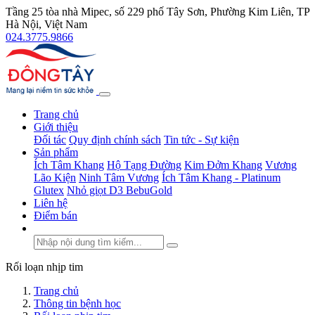
Tầng 25 tòa nhà Mipec, số 229 phố Tây Sơn, Phường Kim Liên, TP
Hà Nội, Việt Nam
024.3775.9866
Trang chủ
Giới thiệu
Đối tác
Quy định chính sách
Tin tức - Sự kiện
Sản phẩm
Ích Tâm Khang
Hộ Tạng Đường
Kim Đởm Khang
Vương
Lão Kiện
Ninh Tâm Vương
Ích Tâm Khang - Platinum
Glutex
Nhỏ giọt D3 BebuGold
Liên hệ
Điểm bán
Rối loạn nhịp tim
Trang chủ
Thông tin bệnh học