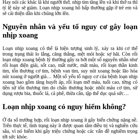
Hay nói các khác là khi người thở, nhịp tim tăng lên và khi thở ra thì
tỷ lệ này sẽ giảm. Loạn nhịp xoang hô hấp thường gặp ở trẻ em và
sẽ cải thiện dần khi chúng lớn lên.
Nguyên nhân và yếu tố nguy cơ gây loạn
nhịp xoang
Loạn nhịp xoang có thể là hiện tượng sinh lý, xảy ra khi cơ thể
trong trạng thái lo lắng, căng thẳng, mệt mỏi hoặc sợ hãi. Còn rối
loạn nhịp xoang bệnh lý thường gây ra bởi một số nguyên nhân như
rối loạn điện giải, sốt cao, mất nước, mất máu, rối loạn thần kinh
tim, tổn thương cơ tim, bệnh van tim, suy nút xoang hoặc lão hóa
nút xoang ở người già… Một số yếu tố nguy cơ của bệnh loạn nhịp
xoang bao gồm tăng huyết áp, rối loạn mỡ máu, tuổi cao, từng có
tiền sử tổn thương tim do chấn thương hoặc nhồi máu cơ tim, sử
dụng rượu bia, thuốc lá, cà phê, thừa cân, tập thể dục quá sức…
Loạn nhịp xoang có nguy hiểm không?
Ở đa số trường hợp, rối loạn nhịp xoang ít gây biến chứng nặng nề.
Trên thực tế, tình trạng này ít được quan tâm điều trị và nghiên cứu
sâu, vì nó hiếm khi gây triệu chứng hoặc các vấn đề nghiêm trọng
tới sức khỏe.