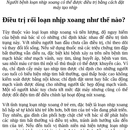
Người bệnh loạn nhịp xoang có thể được điều trị bằng cách đặt
máy tạo nhịp
Điều trị rối loạn nhịp xoang như thế nào?
Tùy thuộc vào loại loạn nhịp xoang và tiên lượng, độ nguy hiểm
của bệnh mà bác sĩ có những chỉ định khác nhau để điều trị tình
trạng này. Với nhiều người ban đầu chưa cần điều trị, chỉ theo dõi
và thay đổi lối sống. Nếu sử dụng thuốc mà các triệu chứng tim đập
bất thường vẫn diễn ra, đặc biệt khi bệnh xảy ra trên nền bệnh tim
mạch khác như mạch vành, suy tim, tăng huyết áp, bệnh van tim,
sau nhồi máu cơ tim thì một số thủ thuật có thể được khuyến cáo. Ví
dụ, chỉ định cấy máy tạo nhịp tim được chỉ định cho những người
cao tuổi có biểu hiện nhịp tim bất thường, quá thấp hoặc cao không
kiểm soát được bằng nội khoa; chỉ định đặt stent hay bắc cầu động
mạch vành được dùng cho những người tắc hẹp động mạch vành.
Một số người khác tuy chưa tới mức đặt máy nhưng cũng có thể
được đốt điện tim để điều chỉnh lại hoạt động nút xoang.
Với tình trạng loạn nhịp xoang ở trẻ em, đặc biệt là loạn nhịp xoang
hô hấp sẽ tự khỏi khi trẻ lớn hơn, bởi tim của trẻ vẫn đang phát triển.
Tuy nhiên, gia đình cần phối hợp chặt chẽ với bác sĩ để phát hiện
các nhịp tim bất thường và điều trị sớm, tránh ảnh hưởng xấu đến
tim của trẻ. Nếu đến tuổi vị thành niên mà hiện tượng loạn nhịp