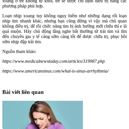
xoang ở trẻ không tự khỏi, trẻ sẽ được chỉ định điều trị bằng các
phương pháp phù hợp.
Loạn nhịp xoang tuy không nguy hiểm như những dạng rối loạn
nhịp tim nhanh khác, nhưng bạn cũng đừng vì vậy mà chủ quan
không điều trị, để rồi chức năng tim bị ảnh hưởng mới chữa thì e là
quá muộn. Hãy chủ động lắng nghe bất thường từ trái tim và tìm
đến chuyên gia y tế càng sớm càng tốt để được chữa trị, phục hồi
sớm nhịp đập trái tim.
Nguồn tham khảo:
https://www.medicalnewstoday.com/articles/319987.php
https://www.americansinus.com/what-is-sinus-arrhythmia/
Bài viết liên quan