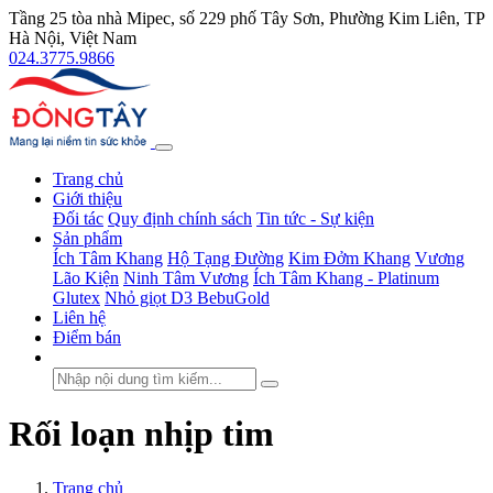
Tầng 25 tòa nhà Mipec, số 229 phố Tây Sơn, Phường Kim Liên, TP
Hà Nội, Việt Nam
024.3775.9866
Trang chủ
Giới thiệu
Đối tác
Quy định chính sách
Tin tức - Sự kiện
Sản phẩm
Ích Tâm Khang
Hộ Tạng Đường
Kim Đởm Khang
Vương
Lão Kiện
Ninh Tâm Vương
Ích Tâm Khang - Platinum
Glutex
Nhỏ giọt D3 BebuGold
Liên hệ
Điểm bán
Rối loạn nhịp tim
Trang chủ