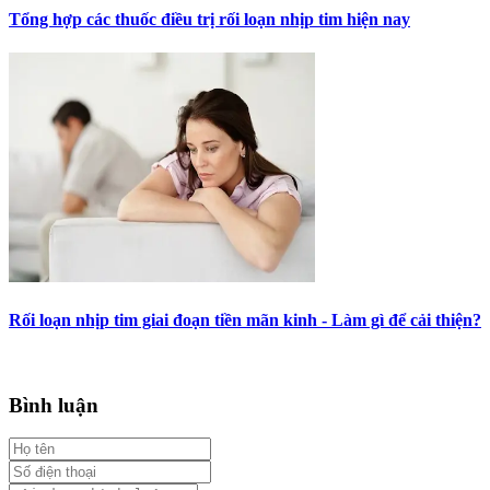
Tổng hợp các thuốc điều trị rối loạn nhịp tim hiện nay
Rối loạn nhịp tim giai đoạn tiền mãn kinh - Làm gì để cải thiện?
Bình luận