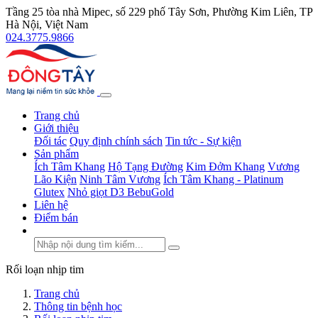
Tầng 25 tòa nhà Mipec, số 229 phố Tây Sơn, Phường Kim Liên, TP
Hà Nội, Việt Nam
024.3775.9866
Trang chủ
Giới thiệu
Đối tác
Quy định chính sách
Tin tức - Sự kiện
Sản phẩm
Ích Tâm Khang
Hộ Tạng Đường
Kim Đởm Khang
Vương
Lão Kiện
Ninh Tâm Vương
Ích Tâm Khang - Platinum
Glutex
Nhỏ giọt D3 BebuGold
Liên hệ
Điểm bán
Rối loạn nhịp tim
Trang chủ
Thông tin bệnh học