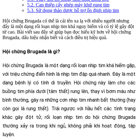
5.2. Can thiệp cấy ghép máy khử rung tim
5.3. Sử dụng thảo dược hỗ trợ ổn định nhịp tim
Hội chứng Brugada có thể là cái tên xa lạ với nhiều người nhưng
đây là một dạng rối loạn nhịp tim khá nguy hiểm và có tỷ lệ gây đột
tử cao. Bài viết sau đây sẽ giúp bạn đọc hiểu kỹ hơn về hội chứng
Brugada, dấu hiệu nhận biết và cách điều trị hiệu quả.
Hội chứng Brugada là gì?
Hội chứng Brugada là một dạng rối loạn nhịp tim khá hiếm gặp, 
với triệu chứng điển hình là nhịp tim đập quá nhanh. Đây là một 
dạng bệnh lý có tính di truyền. Hội chứng này làm cho các 
buồng tim phía dưới (tâm thất) rung lên, thay vì bơm máu như 
bình thường, gây ra những cơn nhịp tim nhanh bất thường (hay 
còn gọi là rung thất). Trái ngược với hầu hết các tình trạng 
khác gây đột tử, rối loạn nhịp tim do hội chứng Brugada 
thường xảy ra trong khi ngủ, không phải khi hoạt động, tập 
luyện.