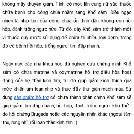
không mấy thuyên giảm. 
Tình cờ một lần cung nữ sắc thuốc 
chữa bệnh cho công chúa nhầm sang Khổ sâm. Điều ngạc 
nhiên là nhịp tim của công chúa ổn định dần, không còn hồi 
hộp, đánh trống ngực nữa. 
Từ đó, cây Khổ sâm trở thành một 
vị thuốc quý được sử dụng để chữa trị nhiều loại bệnh, trong 
đó có bệnh hồi hộp, trống ngực, tim đập nhanh. 
Ngày nay, các nhà khoa học đã nghiên cứu chứng minh Khổ
sâm có chứa matrine và oxymatrine hỗ trợ điều hòa hoạt
động của hệ thần kinh tim, từ đó giúp giảm kích thích quá
mức khiến tim loạn nhịp và thúc đẩy thư giãn mạch máu. Sử
dụng
sản phẩm hỗ trợ
có chứa thành phần chính Khổ sâm sẽ
giúp giảm tim đập nhanh, hồi hộp, đánh trống ngực, khó thở…
do hội chứng Brugada hoặc các nguyên nhân khác (ngoại tâm
thu, rung nhĩ, rối loạn thần kinh tim…).