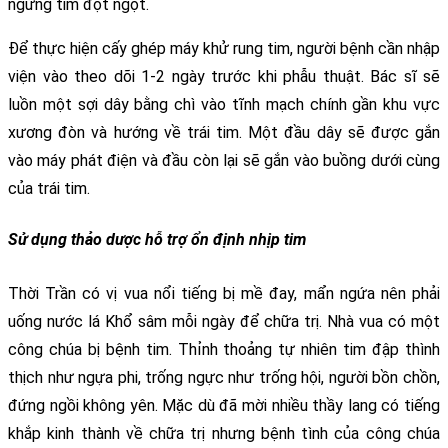
ngừng tim đột ngột.
Để thực hiện cấy ghép máy khử rung tim, người bệnh cần nhập 
viện vào theo dõi 1-2 ngày trước khi phẫu thuật. Bác sĩ sẽ 
luồn một sợi dây bằng chì vào tĩnh mạch chính gần khu vực 
xương đòn và hướng về trái tim. Một đầu dây sẽ được gắn 
vào máy phát điện và đầu còn lại sẽ gắn vào buồng dưới cùng 
của trái tim.
Sử dụng thảo dược hỗ trợ ổn định nhịp tim
Thời Trần có vị vua nổi tiếng bị mề đay, mẩn ngứa nên phải 
uống nước lá Khổ sâm mỗi ngày để chữa trị. 
Nhà vua có một 
công chúa bị bệnh tim. Thỉnh thoảng tự nhiên tim đập thình 
thịch như ngựa phi, trống ngực như trống hội, người bồn chồn, 
đứng ngồi không yên. Mặc dù đã mời nhiều thầy lang có tiếng 
khắp kinh thành về chữa trị nhưng bệnh tình của công chúa 