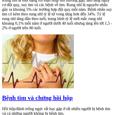
Rung nhĩ là một dạng rối loạn nhịp tim thường gặp, làm tăng nguy
cơ đột quỵ, suy tim và các bệnh về tim. Rung nhĩ là nguyên nhân
gây ra khoảng 5% các trường hợp đột quỵ mỗi năm. Bệnh nhân suy
tim có kèm theo rung nhĩ tỷ lệ tử vong tăng hơn đến 34%. Tỷ lệ
rung nhĩ tăng dần theo tuổi, trung bình tỷ lệ mới mắc rung nhĩ
khoảng 0,1% mỗi năm ở người dưới 40 tuổi nhưng tăng lên tới 1,5 -
2% ở người trên 80 tuổi.
Bệnh tim và chứng hồi hộp
Hồi hộp/đánh trống ngực rất hay gặp ở rất nhiều người bị bệnh tim
và cả những người không bị bệnh tim.