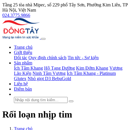
Tầng 25 tòa nhà Mipec, số 229 phố Tây Sơn, Phường Kim Liên, TP
Hà Nội, Việt Nam
024.3775.9866
Trang chủ
Giới thiệu
Đối tác
Quy định chính sách
Tin tức - Sự kiện
Sản phẩm
Ích Tâm Khang
Hộ Tạng Đường
Kim Đởm Khang
Vương
Lão Kiện
Ninh Tâm Vương
Ích Tâm Khang - Platinum
Glutex
Nhỏ giọt D3 BebuGold
Liên hệ
Điểm bán
Rối loạn nhịp tim
Trang chủ