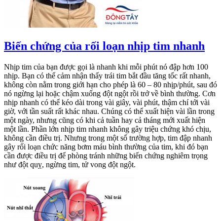
Biến chứng của rối loạn nhịp tim nhanh
Nhịp tim của bạn được gọi là nhanh khi mỗi phút nó đập hơn 100
nhịp. Bạn có thể cảm nhận thấy trái tim bắt đầu tăng tốc rất nhanh,
không còn nằm trong giới hạn cho phép là 60 – 80 nhịp/phút, sau đó
nó ngừng lại hoặc chậm xuống đột ngột rồi trở về bình thường. Cơn
nhịp nhanh có thể kéo dài trong vài giây, vài phút, thậm chí tới vài
giờ, với tần suất rất khác nhau. Chúng có thể xuất hiện vài lần trong
một ngày, nhưng cũng có khi cả tuần hay cả tháng mới xuất hiện
một lần. Phần lớn nhịp tim nhanh không gây triệu chứng khó chịu,
không cần điều trị. Nhưng trong một số trường hợp, tim đập nhanh
gây rối loạn chức năng bơm máu bình thường của tim, khi đó bạn
cần được điều trị để phòng tránh những biến chứng nghiêm trọng
như đột quỵ, ngừng tim, tử vong đột ngột.