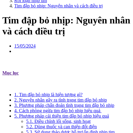
Rối loạn nhịp tim
Tim đập bỏ nhịp: Nguyên nhân và cách điều trị
Tim đập bỏ nhịp: Nguyên nhân
và cách điều trị
15/05/2024
Mục lục
1. Tim đập bỏ nhịp là hiện tượng gì?
2. Nguyên nhân gây ra tình trạng tim đập bỏ nhịp
3. Phương pháp chẩn đoán tình trạng tim đập bỏ nhịp
4. Cách phòng ngừa tim đập bỏ nhịp hiệu quả
5. Phương pháp cải thiện tim đập bỏ nhịp hiệu quả
5.1. Điều chỉnh lối sống, sinh hoạt
5.2. Dùng thuốc và can thiệp đốt điện
5.3. Sử dụng thảo dược hỗ trợ ổn định nhịp tim