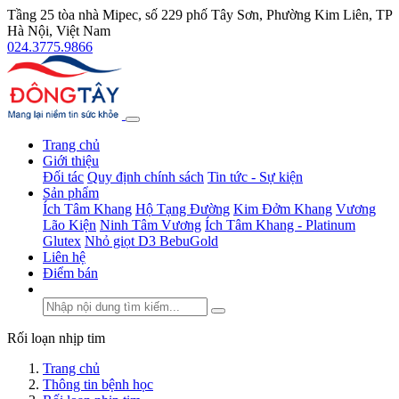
Tầng 25 tòa nhà Mipec, số 229 phố Tây Sơn, Phường Kim Liên, TP
Hà Nội, Việt Nam
024.3775.9866
Trang chủ
Giới thiệu
Đối tác
Quy định chính sách
Tin tức - Sự kiện
Sản phẩm
Ích Tâm Khang
Hộ Tạng Đường
Kim Đởm Khang
Vương
Lão Kiện
Ninh Tâm Vương
Ích Tâm Khang - Platinum
Glutex
Nhỏ giọt D3 BebuGold
Liên hệ
Điểm bán
Rối loạn nhịp tim
Trang chủ
Thông tin bệnh học