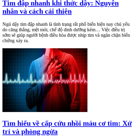
Tim đập nhanh khi thức dậy: Nguyên
nhân và cách cải thiện
Ngủ dậy tim đập nhanh là tình trạng rất phổ biến hiện nay chủ yếu
do căng thẳng, mệt mỏi, chế độ dinh dưỡng kém… Việc điều trị
sớm sẽ giúp người bệnh điều hòa được nhịp tim và ngăn chặn biến
chứng xảy ra.
Tìm hiểu về cấp cứu nhồi máu cơ tim: Xử
trí và phòng ngừa