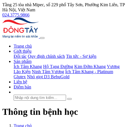
Tầng 25 tòa nhà Mipec, số 229 phố Tây Sơn, Phường Kim Liên, TP
Hà Nội, Việt Nam
024.3775.9866
Trang chủ
Giới thiệu
Đối tác
Quy định chính sách
Tin tức - Sự kiện
Sản phẩm
Ích Tâm Khang
Hộ Tạng Đường
Kim Đởm Khang
Vương
Lão Kiện
Ninh Tâm Vương
Ích Tâm Khang - Platinum
Glutex
Nhỏ giọt D3 BebuGold
Liên hệ
Điểm bán
Thông tin bệnh học
Trang chủ